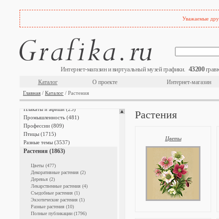
Мореплавание (571)
Музеи, галереи, коллекции (1630)
Музыка (380)
Уважаемые друз
Наказания (304)
Наполеон I (2647)
Народы мира (2638)
Насекомые и членистоногие (447)
Науки (205)
Национальный костюм (908)
43200
Интернет-магазин и виртуальный музей графики.
гравю
Орнаменты (339)
Каталог
О проекте
Интернет-магазин
Охота (487)
Пейзажи (3017)
Главная
/
Каталог
/ Растения
Письменность (711)
Плакаты и афиши (25)
Растения
Промышленность (481)
Профессии (809)
Птицы (1715)
Цветы
Разные темы (3537)
Растения (1863)
Цветы (477)
Декоративные растения (2)
Деревья (2)
Лекарственные растения (4)
Съедобные растения (1)
Экзотические растения (1)
Разные растения (10)
Полные публикации (1796)