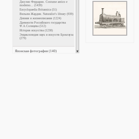
Джулио Феррарио. Costume antico e
moderno... (1439)
Encyclopaedia Britannica (51)
Вильям Жардин. Naturalist's library (939)
Деяния и жизнеописания (1224)
Древности Российского государства
Ф.А.Солнцева (512)
История искусства (1238)
Энциклопедия наук и искусств Брокгауза
(279)
Японская фотография (140)