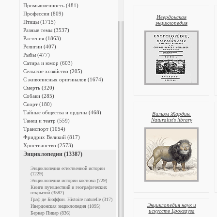
Промышленность (481)
Профессии (809)
Ивердонская
Птицы (1715)
энциклопедия
Разные темы (3537)
Растения (1863)
Религии (407)
Рыбы (477)
Сатира и юмор (603)
Сельское хозяйство (205)
С живописных оригиналов (1674)
Смерть (320)
Собаки (285)
Спорт (180)
Тайные общества и ордены (468)
Вильям Жардин.
Naturalist's library
Танец и театр (559)
Транспорт (1054)
Фридрих Великий (817)
Христианство (2573)
Энциклопедии (13387)
Энциклопедии естественной истории
(1229)
Энциклопедии истории костюма (729)
Книги путешествий и географических
открытий (3582)
Граф де Бюффон. Histoire naturelle (317)
Энциклопедия наук и
Ивердонская энциклопедия (1095)
искусств Брокгауза
Бернар Пикар (836)