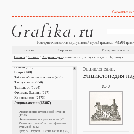
Письменность (711)
Плакаты и афиши (25)
Промышленность (481)
Уважаемые друз
Профессии (809)
Птицы (1715)
Разные темы (3537)
Растения (1863)
Религии (407)
Рыбы (477)
43200
Интернет-магазин и виртуальный музей графики.
гравю
Сатира и юмор (603)
Каталог
О проекте
Интернет-магазин
Сельское хозяйство (205)
Главная
С живописных оригиналов (1674)
/
Каталог
/
Энциклопедии
/ Энциклопедия наук и искусств Брокгауза
Смерть (320)
Собаки (285)
Энциклопедии,
Спорт (180)
Энциклопедия нау
Тайные общества и ордены (468)
Танец и театр (559)
Том 3
Транспорт (1054)
Фридрих Великий (817)
Христианство (2573)
Энциклопедии (13387)
Энциклопедии естественной истории
(1229)
Энциклопедии истории костюма (729)
Книги путешествий и географических
открытий (3582)
Граф де Бюффон. Histoire naturelle (317)