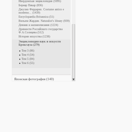
Ивердонская энциклопедия (1095)
Бернар Пикар (836)
Джулио Феррарио. Costume antico e
moderno... (1439)
Encyclopaedia Britannica (51)
Вильям Жардин. Naturalist's library (939)
Деяния и жизнеописания (1224)
Древности Российского государства
Ф.А.Солнцева (512)
История искусства (1238)
Энциклопедия наук и искусств
Брокгауза (279)
Том 3 (86)
Том 4 (54)
Том 5 (84)
Том 6 (55)
Японская фотография (140)