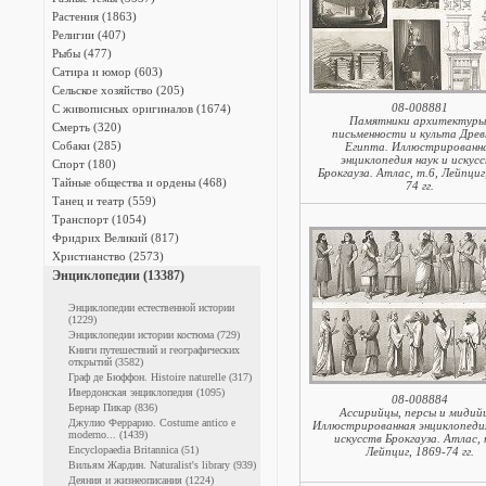
Растения (1863)
Религии (407)
Рыбы (477)
Сатира и юмор (603)
Сельское хозяйство (205)
08-008881
С живописных оригиналов (1674)
Памятники архитектуры
Смерть (320)
письменности и культа Древ
Собаки (285)
Египта. Иллюстрированн
энциклопедия наук и искус
Спорт (180)
Брокгауза. Атлас, т.6, Лейпциг
Тайные общества и ордены (468)
74 гг.
Танец и театр (559)
Транспорт (1054)
Фридрих Великий (817)
Христианство (2573)
Энциклопедии (13387)
Энциклопедии естественной истории
(1229)
Энциклопедии истории костюма (729)
Книги путешествий и географических
открытий (3582)
Граф де Бюффон. Histoire naturelle (317)
Ивердонская энциклопедия (1095)
08-008884
Бернар Пикар (836)
Ассирийцы, персы и мидий
Джулио Феррарио. Costume antico e
Иллюстрированная энциклопедия
moderno... (1439)
искусств Брокгауза. Атлас, 
Encyclopaedia Britannica (51)
Лейпциг, 1869-74 гг.
Вильям Жардин. Naturalist's library (939)
Деяния и жизнеописания (1224)