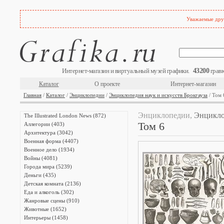
Уважаемые друз
43200
Интернет-магазин и виртуальный музей графики.
гравю
Каталог
О проекте
Интернет-магазин
Главная
/
Каталог
/
Энциклопедии
/
Энциклопедия наук и искусств Брокгауза
/ Том 
Энциклопедии,
Энциклоп
The Illustrated London News (872)
Том 6
Аллегории (403)
Архитектура (3042)
Военная форма (4407)
Военное дело (1934)
Войны (4081)
Города мира (5239)
Деньги (435)
Детская комната (2136)
Еда и алкоголь (302)
Жанровые сцены (910)
Животные (1652)
Интерьеры (1458)