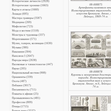
Исторические личности (2928)
08-008875
Исторические хроники (1663)
Артефакты каменного век
Карты и атласы (1660)
Иллюстрированная энциклопедия
искусств Брокгауза. Атлас, 
Лошади (695)
Лейпциг, 1869-74 гг.
Мастера гравюры (3587)
Медицина (269)
Мифология (723)
Мода и костюм (1518)
Монстры и чудовища (337)
Мореплавание (571)
Музеи, галереи, коллекции (1630)
Музыка (380)
Наказания (304)
Наполеон I (2647)
Народы мира (2638)
Насекомые и членистоногие (447)
Науки (205)
08-008878
Национальный костюм (908)
Курганы и захоронения доистор
Орнаменты (339)
периода. Иллюстрированн
энциклопедия наук и искус
Охота (487)
Брокгауза. Атлас, т.6, Лейпциг
Пейзажи (3017)
74 гг.
Письменность (711)
Плакаты и афиши (25)
Промышленность (481)
Профессии (809)
Птицы (1715)
Разные темы (3537)