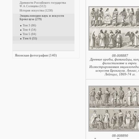
Древности Российского государства
Ф.А.Солнцева (512)
История искусства (1238)
Энциклопедия наук и искусств
Брокгауза (279)
Том 3 (86)
Том 4 (54)
Том 5 (84)
Том 6 (55)
Японская фотография (140)
08-008887
Древние арабы, финикийцы, ки
филистимляне и евреи.
Иллюстрированная энциклопедия
искусств Брокгауза. Атлас, 
Лейпциг, 1869-74 гг.
08-008890