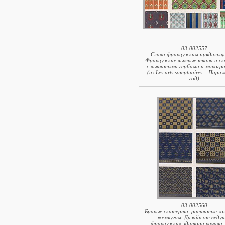
03-002557
Слава французским прядильщ
Французские льняные ткани и с
с вышитыми гербами и моногр
(из Les arts somptuaires... Пари
год)
03-002560
Браные скатерти, расшитые зо
жемчугом. Дизайн от веду
французских эдитори начала 