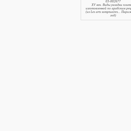
03-002677
XV век. Виды укладки плит
изготовленной по арабским ре
(из Les arts somptuaires... Пари
год)