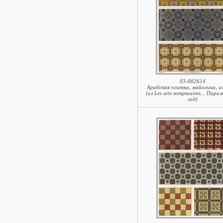
03-002614
Арабская плитка, майолика, и
(из Les arts somptuaires... Пари
год)