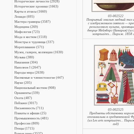
Исторические личности (2928)
Исторические хроники (1663)
Карты и атласы (1660)
03-002522
Лошади (695)
Покрытый эмалью медный таз 
Мастера гравюры (3587)
с изображением святого -- пр
Медицина (269)
религиозного культа, хранящи
дворце Мейнберг (Бавария) (из L
Мифология (723)
somptuaires... Париж. 1858 
Мода и костюм (1518)
Монстры и чудовища (337)
Мореплавание (571)
Музеи, галереи, коллекции (1630)
Музыка (380)
Наказания (304)
Наполеон I (2647)
Народы мира (2638)
Насекомые и членистоногие (447)
Науки (205)
Национальный костюм (908)
Орнаменты (339)
Охота (487)
Пейзажи (3017)
Письменность (711)
03-002525
Плакаты и афиши (25)
Предметы обстановки короле
опочивальни в средневековой 
Промышленность (481)
(из Les arts somptuaires... Пари
Профессии (809)
год)
Птицы (1715)
Разные темы (3537)