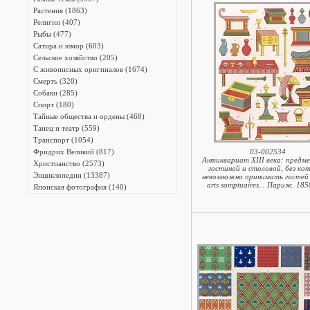
Растения (1863)
Религии (407)
Рыбы (477)
Сатира и юмор (603)
Сельское хозяйство (205)
С живописных оригиналов (1674)
Смерть (320)
Собаки (285)
Спорт (180)
Тайные общества и ордены (468)
Танец и театр (559)
Транспорт (1054)
Фридрих Великий (817)
03-002534
Антиквариат XIII века: предм
Христианство (2573)
гостиной и столовой, без ко
Энциклопедии (13387)
невозможно принимать гостей 
arts somptuaires... Париж. 185
Японская фотография (140)