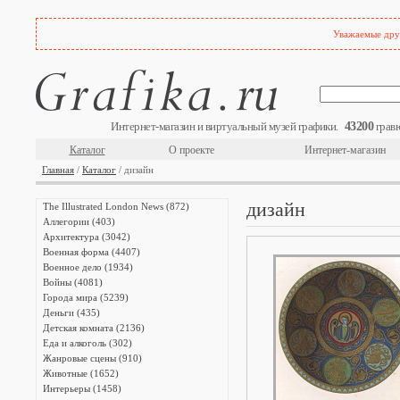
Уважаемые друз
43200
Интернет-магазин и виртуальный музей графики.
гравю
Каталог
О проекте
Интернет-магазин
Главная
/
Каталог
/ дизайн
дизайн
The Illustrated London News (872)
Аллегории (403)
Архитектура (3042)
Военная форма (4407)
Военное дело (1934)
Войны (4081)
Города мира (5239)
Деньги (435)
Детская комната (2136)
Еда и алкоголь (302)
Жанровые сцены (910)
Животные (1652)
Интерьеры (1458)