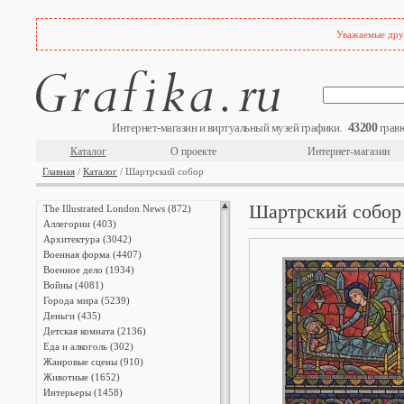
Уважаемые друз
43200
Интернет-магазин и виртуальный музей графики.
гравю
Каталог
О проекте
Интернет-магазин
Главная
/
Каталог
/ Шартрский собор
Шартрский собор
The Illustrated London News (872)
Аллегории (403)
Архитектура (3042)
Военная форма (4407)
Военное дело (1934)
Войны (4081)
Города мира (5239)
Деньги (435)
Детская комната (2136)
Еда и алкоголь (302)
Жанровые сцены (910)
Животные (1652)
Интерьеры (1458)