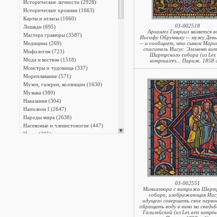
Исторические личности (2928)
Исторические хроники (1663)
Карты и атласы (1660)
03-002518
Лошади (695)
Архангел Гавриил является во
Мастера гравюры (3587)
Иосифу Обручнику -- мужу Дев
Медицина (269)
-- и сообщает, что сыном Мари
спаситель Иисус. Элемент в
Мифология (723)
Шартрского собора (из Les 
Мода и костюм (1518)
somptuaires... Париж. 1858 
Монстры и чудовища (337)
Мореплавание (571)
Музеи, галереи, коллекции (1630)
Музыка (380)
Наказания (304)
Наполеон I (2647)
Народы мира (2638)
Насекомые и членистоногие (447)
Науки (205)
Национальный костюм (908)
Орнаменты (339)
Охота (487)
Пейзажи (3017)
Письменность (711)
Плакаты и афиши (25)
03-002551
Миниатюра с витража Шартр
Промышленность (481)
собора, изображающая Иис
Профессии (809)
идущего совершать свое первое
обращать воду в вино на свадьб
Птицы (1715)
Галилейской (из Les arts somptua
Разные темы (3537)