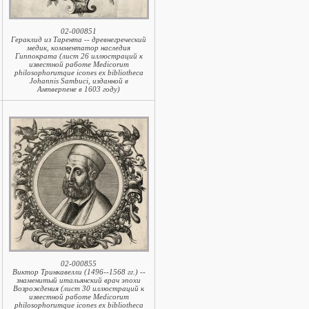
02-000851
Гераклид из Тарента -- древнегреческий
медик, комментатор наследия
Гиппократа (лист 26 иллюстраций к
известной работе Medicorum
philosophorumque icones ex bibliotheca
Johannis Sambuci, изданной в
Антверпене в 1603 году)
02-000855
Виктор Тринкавелли (1496--1568 гг.) --
знаменитый итальянский врач эпохи
Возрождения (лист 30 иллюстраций к
известной работе Medicorum
philosophorumque icones ex bibliotheca