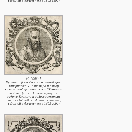
изданной в Антверпене в 1603 году)
02-000841
Кратевас (I век до н.э.) -- личный врач
Митридата VI Евпатора и автор
пятитомной фармакогнозии "Материа
медика" (лист 16 иллюстраций к
работе Medicorum philosophorumque
icones ex bibliotheca Johannis Sambuci,
изданной в Антверпене в 1603 году)