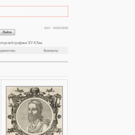
вход
·
регистрация
вторской графики XV-XXвв.
дничество
Контакты