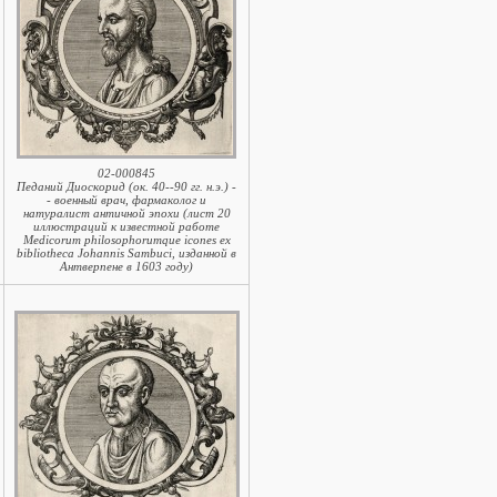
02-000845
Педаний Диоскорид (ок. 40--90 гг. н.э.) -
- военный врач, фармаколог и
натуралист античной эпохи (лист 20
иллюстраций к известной работе
Medicorum philosophorumque icones ex
bibliotheca Johannis Sambuci, изданной в
Антверпене в 1603 году)