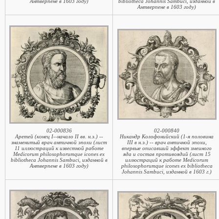
Антверпене в 1603 году)
bibliotheca Johannis Sambuci, изданной в
Антверпене в 1603 году)
02-000836
02-000840
Аретей (конец I--начало II вв. н.э.) --
Никандр Колофонийский (1-я половина
знаменитый врач античной эпохи (лист
III в н.э.) -- врач античной эпохи,
11 иллюстраций к известной работе
впервые описавший эффект змеиного
Medicorum philosophorumque icones ex
яда и состав противоядий (лист 15
bibliotheca Johannis Sambuci, изданной в
иллюстраций к работе Medicorum
Антверпене в 1603 году)
philosophorumque icones ex bibliotheca
Johannis Sambuci, изданной в 1603 г.)