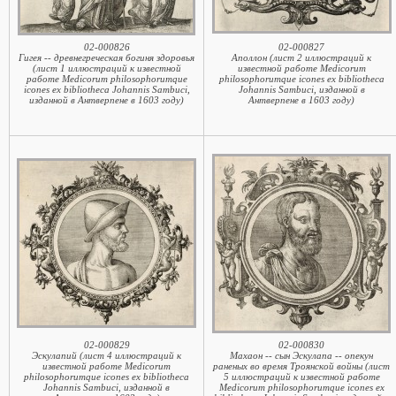
02-000826
02-000827
Гигея -- древнегреческая богиня здоровья
Аполлон (лист 2 иллюстраций к
(лист 1 иллюстраций к известной
известной работе Medicorum
работе Medicorum philosophorumque
philosophorumque icones ex bibliotheca
icones ex bibliotheca Johannis Sambuci,
Johannis Sambuci, изданной в
изданной в Антверпене в 1603 году)
Антверпене в 1603 году)
02-000829
02-000830
Эскулапий (лист 4 иллюстраций к
Махаон -- сын Эскулапа -- опекун
известной работе Medicorum
раненых во время Tроянской войны (лист
philosophorumque icones ex bibliotheca
5 иллюстраций к известной работе
Johannis Sambuci, изданной в
Medicorum philosophorumque icones ex