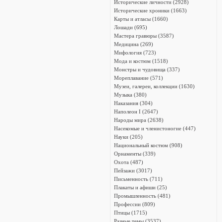
Исторические личности (2928)
Исторические хроники (1663)
Карты и атласы (1660)
Лошади (695)
Мастера гравюры (3587)
Медицина (269)
Мифология (723)
Мода и костюм (1518)
Монстры и чудовища (337)
Мореплавание (571)
Музеи, галереи, коллекции (1630)
Музыка (380)
Наказания (304)
Наполеон I (2647)
Народы мира (2638)
Насекомые и членистоногие (447)
Науки (205)
Национальный костюм (908)
Орнаменты (339)
Охота (487)
Пейзажи (3017)
Письменность (711)
Плакаты и афиши (25)
Промышленность (481)
Профессии (809)
Птицы (1715)
Разные темы (3537)