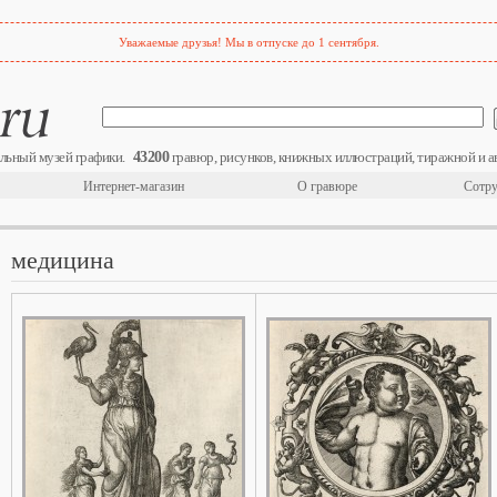
Уважаемые друзья! Мы в отпуске до 1 сентября.
43200
льный музей графики.
гравюр, рисунков, книжных иллюстраций, тиражной и а
Интернет-магазин
О гравюре
Сотру
медицина