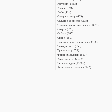
Растения (1863)
Религии (407)
Рыбы (477)
Сатира и юмор (603)
Сельское хозяйство (205)
С живописных оригиналов (1674)
Смерть (320)
Собаки (285)
Спорт (180)
Тайные общества и ордены (468)
Танец и театр (559)
Транспорт (1054)
Фридрих Великий (817)
Христианство (2573)
Энциклопедии (13387)
Японская фотография (140)