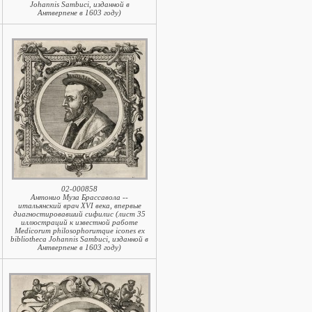
Johannis Sambuci, изданной в
Антверпене в 1603 году)
02-000858
Антонио Муза Брассавола --
итальянский врач XVI века, впервые
диагностировавший сифилис (лист 35
иллюстраций к известной работе
Medicorum philosophorumque icones ex
bibliotheca Johannis Sambuci, изданной в
Антверпене в 1603 году)