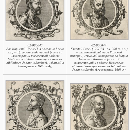
02-000843
02-000844
Авл Корнелий Цельс (1-я половина I века
Клавдий Гален (129/131--ок. 200 гг. н.э.)
н.э.) -- Цицерон среди врачей (лист 18
-- знаменитейший врач Римской
иллюстраций к известной работе
империи, лечивший императоров Марка
Medicorum philosophorumque icones ex
Аврелия и Коммода (лист 19
bibliotheca Johannis Sambuci, изданной в
иллюстраций к работе Medicorum
Антверпене в 1603 году)
philosophorumque icones ex bibliotheca
Johannis Sambuci.Антверпен. 1603 г.)