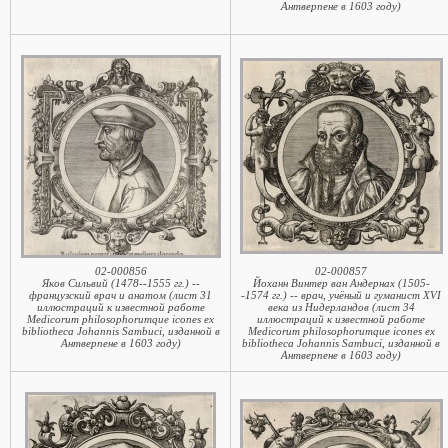
Антверпене в 1603 году)
02-000856
02-000857
Яков Сильвий (1478--1555 гг.) --
Йоханн Винтер ван Андернах (1505-
французский врач и анатом (лист 31
-1574 гг.) -- врач, учёный и гуманист XVI
иллюстраций к известной работе
века из Нидерландов (лист 34
Medicorum philosophorumque icones ex
иллюстраций к известной работе
bibliotheca Johannis Sambuci, изданной в
Medicorum philosophorumque icones ex
Антверпене в 1603 году)
bibliotheca Johannis Sambuci, изданной в
Антверпене в 1603 году)