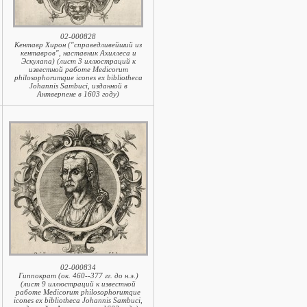
02-000828
Кентавр Хирон ("справедливейший из
кентавров", наставник Ахиллеса и
Эскулапа) (лист 3 иллюстраций к
известной работе Medicorum
philosophorumque icones ex bibliotheca
Johannis Sambuci, изданной в
Антверпене в 1603 году)
02-000834
Гиппократ (ок. 460--377 гг. до н.э.)
(лист 9 иллюстраций к известной
работе Medicorum philosophorumque
icones ex bibliotheca Johannis Sambuci,