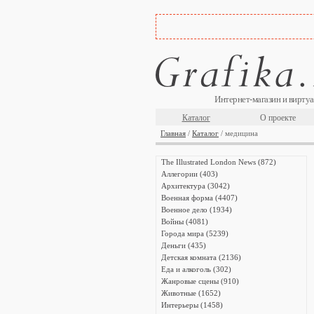
Интернет-магазин и виртуа
Каталог
О проекте
Главная
/
Каталог
/ медицина
The Illustrated London News (872)
Аллегории (403)
Архитектура (3042)
Военная форма (4407)
Военное дело (1934)
Войны (4081)
Города мира (5239)
Деньги (435)
Детская комната (2136)
Еда и алкоголь (302)
Жанровые сцены (910)
Животные (1652)
Интерьеры (1458)