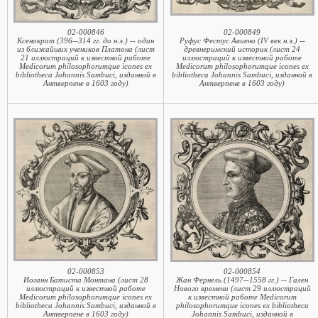
02-000846
02-000849
Ксенократ (396--314 гг. до н.э.) -- один
Руфус Фестус Авиено (IV век н.э.) --
из ближайших учеников Платона (лист
древнеримский историк (лист 24
21 иллюстраций к известной работе
иллюстраций к известной работе
Medicorum philosophorumque icones ex
Medicorum philosophorumque icones ex
bibliotheca Johannis Sambuci, изданной в
bibliotheca Johannis Sambuci, изданной в
Антверпене в 1603 году)
Антверпене в 1603 году)
02-000853
02-000854
Иоганн Батиста Монтана (лист 28
Жан Фернель (1497--1558 гг.) -- Гален
иллюстраций к известной работе
Нового времени (лист 29 иллюстраций
Medicorum philosophorumque icones ex
к известной работе Medicorum
bibliotheca Johannis Sambuci, изданной в
philosophorumque icones ex bibliotheca
Антверпене в 1603 году)
Johannis Sambuci, изданной в