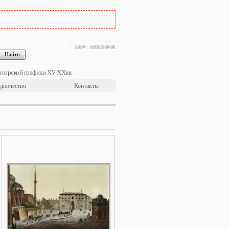
вход
·
регистрация
вторской графики XV-XXвв.
дничество
Контакты