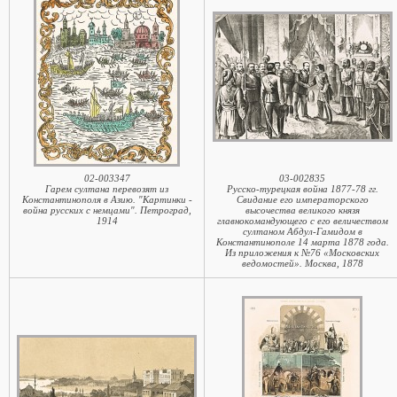
02-003347
03-002835
Гарем султана перевозят из
Русско-турецкая война 1877-78 гг.
Константинополя в Азию. "Картинки -
Свидание его императорского
война русских с немцами". Петроград,
высочества великого князя
1914
главнокомандующего с его величеством
султаном Абдул-Гамидом в
Константинополе 14 марта 1878 года.
Из приложения к №76 «Московских
ведомостей». Москва, 1878