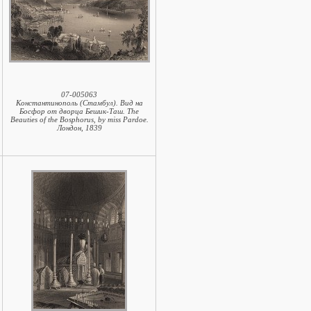
07-005063
Константинополь (Стамбул). Вид на
Босфор от дворца Бешик-Таш. The
Beauties of the Bosphorus, by miss Pardoe.
Лондон, 1839