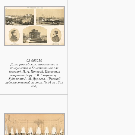
03-003250
Дома российского посольства и
консульства в Константинополе
(вверху). Н. А. Полевой. Памятник
генерал-майору Г. Я. Скарятину...
Художник А. М. Дорогов...(Русский
художественный листок. № 34 за 1853
год)