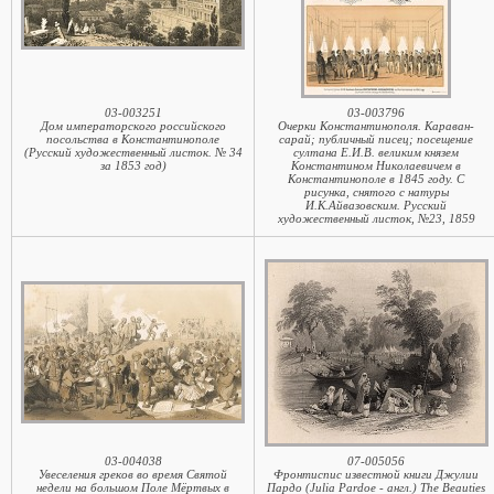
03-003251
03-003796
Дом императорского российского
Очерки Константинополя. Караван-
посольства в Константинополе
сарай; публичный писец; посещение
(Русский художественный листок. № 34
султана Е.И.В. великим князем
за 1853 год)
Константином Николаевичем в
Константинополе в 1845 году. С
рисунка, снятого с натуры
И.К.Айвазовским. Русский
художественный листок, №23, 1859
03-004038
07-005056
Увеселения греков во время Святой
Фронтиспис известной книги Джулии
недели на большом Поле Мёртвых в
Пардо (Julia Pardoe - англ.) The Beauties