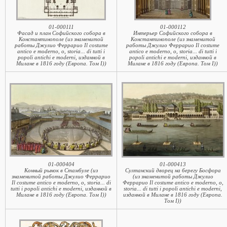
01-000111
01-000112
Фасад и план Софийского собора в
Интерьер Софийского собора в
Константинополе (из знаменитой
Константинополе (из знаменитой
работы Джулио Феррарио Il costume
работы Джулио Феррарио Il costume
antico e moderno, o, storia... di tutti i
antico e moderno, o, storia... di tutti i
popoli antichi e moderni, изданной в
popoli antichi e moderni, изданной в
Милане в 1816 году (Европа. Том I))
Милане в 1816 году (Европа. Том I))
01-000404
01-000413
Конный рынок в Стамбуле (из
Султанский дворец на берегу Босфора
знаменитой работы Джулио Феррарио
(из знаменитой работы Джулио
Il costume antico e moderno, o, storia... di
Феррарио Il costume antico e moderno, o,
tutti i popoli antichi e moderni, изданной в
storia... di tutti i popoli antichi e moderni,
Милане в 1816 году (Европа. Том I))
изданной в Милане в 1816 году (Европа.
Том I))