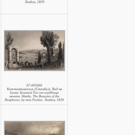
Лондон, 1839
07-005060
Константинополь (Стамбул). Вид на
бухту Золотой Рог от кладбища
мечети Эйюба. The Beauties of the
Bosphorus, by miss Pardoe. Лондон, 1839