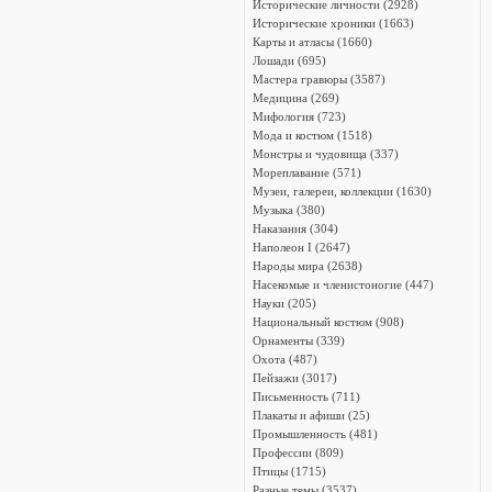
Исторические личности (2928)
Исторические хроники (1663)
Карты и атласы (1660)
Лошади (695)
Мастера гравюры (3587)
Медицина (269)
Мифология (723)
Мода и костюм (1518)
Монстры и чудовища (337)
Мореплавание (571)
Музеи, галереи, коллекции (1630)
Музыка (380)
Наказания (304)
Наполеон I (2647)
Народы мира (2638)
Насекомые и членистоногие (447)
Науки (205)
Национальный костюм (908)
Орнаменты (339)
Охота (487)
Пейзажи (3017)
Письменность (711)
Плакаты и афиши (25)
Промышленность (481)
Профессии (809)
Птицы (1715)
Разные темы (3537)