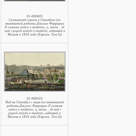
01-000403
Султанский сераль в Стамбуле (из
знаменитой работы Джулио Феррарио
Il costume antico e moderno, o, storia... di
tutti i popoli antichi e moderni, изданной в
Милане в 1816 году (Европа. Том I))
01-000416
Вид на Стамбул с моря (из знаменитой
работы Джулио Феррарио Il costume
antico e moderno, o, storia... di tutti i
popoli antichi e moderni, изданной в
Милане в 1816 году (Европа. Том I))