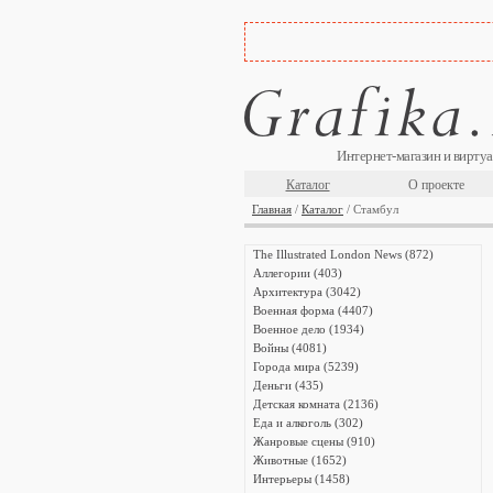
Интернет-магазин и виртуа
Каталог
О проекте
Главная
/
Каталог
/ Стамбул
The Illustrated London News (872)
Аллегории (403)
Архитектура (3042)
Военная форма (4407)
Военное дело (1934)
Войны (4081)
Города мира (5239)
Деньги (435)
Детская комната (2136)
Еда и алкоголь (302)
Жанровые сцены (910)
Животные (1652)
Интерьеры (1458)