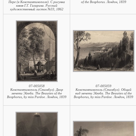
Пере (в Константинополе). С рисунка
of the Bosphorus. Лондон, 1839
князя Г.Г. Гагарина. Русский
художественный листок №33, 1862
07-005058
07-005059
Константинополь (Стамбул). Двор
Константинополь (Стамбул). Общий
мечети Эйюба. The Beauties of the
вид мечети Эйюба. The Beauties of the
Bosphorus, by miss Pardoe. Лондон, 1839
Bosphorus, by miss Pardoe. Лондон, 1839