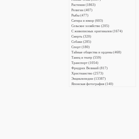
Растения (1863)
Религии (407)
Рыбы (477)
Сатира и юмор (603)
Сельское хозяйство (205)
С живописных оригиналов (1674)
Смерть (320)
Собаки (285)
Спорт (180)
Тайные общества и ордены (468)
Танец и театр (559)
Транспорт (1054)
Фридрих Великий (817)
Христианство (2573)
Энциклопедии (13387)
Японская фотография (140)