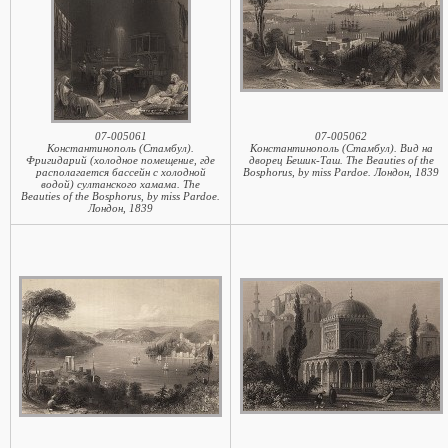
07-005061
07-005062
Константинополь (Стамбул).
Константинополь (Стамбул). Вид на
Фригидарий (холодное помещение, где
дворец Бешик-Таш. The Beauties of the
располагается бассейн с холодной
Bosphorus, by miss Pardoe. Лондон, 1839
водой) султанского хамама. The
Beauties of the Bosphorus, by miss Pardoe.
Лондон, 1839