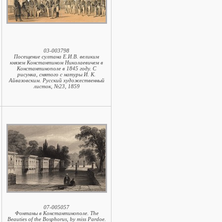
03-003798
Посещение султана Е.И.В. великим
князем Константином Николаевичем в
Константинополе в 1845 году. С
рисунка, снятого с натуры И. К.
Айвазовским. Русский художественный
листок, №23, 1859
07-005057
Фонтаны в Константинополе. The
Beauties of the Bosphorus, by miss Pardoe.