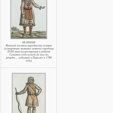
08-000068
Женский костюм народности остяки
(устаревшее название хантов) середины
XVIII века (иллюстрация к работе
Costumes civils actuels de tous les
peuples..., изданной в Париже в 1788
году)