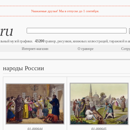
Уважаемые друзья! Мы в отпуске до 1 сентября.
43200
льный музей графики.
гравюр, рисунков, книжных иллюстраций, тиражной и а
Интернет-магазин
О гравюре
Сотру
народы России
01-000644
01-000645