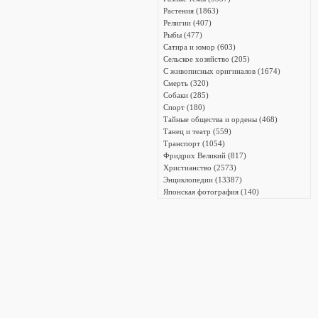
Растения (1863)
Религии (407)
Рыбы (477)
Сатира и юмор (603)
Сельское хозяйство (205)
С живописных оригиналов (1674)
Смерть (320)
Собаки (285)
Спорт (180)
Тайные общества и ордены (468)
Танец и театр (559)
Транспорт (1054)
Фридрих Великий (817)
Христианство (2573)
Энциклопедии (13387)
Японская фотография (140)