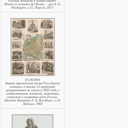
Русская женщина в зимнем наряде.
Moeurs et costumes des Russes ... par A.-G.
Houbigant, л.32, Париж, 1817
03-001864
Карта европейской части Российской
империи, а также 12 картушей,
гравированных на стали в 1863 году, с
изображениями жителей, животных,
пейзажей и памятных мест России.
Illustriter Handatlas F. A. Brockhaus. л.16.
Лейпциг, 1863