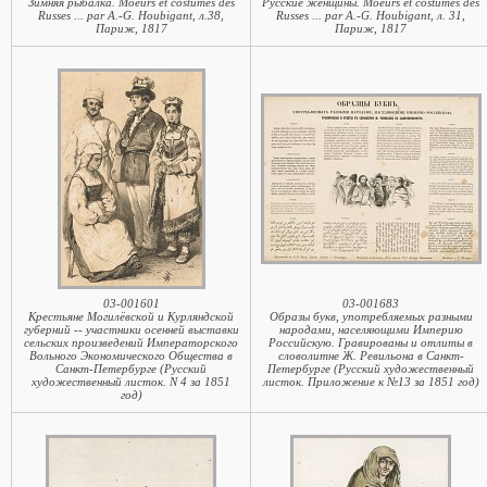
Зимняя рыбалка. Moeurs et costumes des
Русские женщины. Moeurs et costumes des
Russes ... par A.-G. Houbigant, л.38,
Russes ... par A.-G. Houbigant, л. 31,
Париж, 1817
Париж, 1817
03-001601
03-001683
Крестьяне Могилёвской и Курляндской
Образы букв, употребляемых разными
губерний -- участники осенней выставки
народами, населяющими Империю
сельских произведений Императорского
Российскую. Гравированы и отлиты в
Вольного Экономического Общества в
словолитне Ж. Ревильона в Санкт-
Санкт-Петербурге (Русский
Петербурге (Русский художественный
художественный листок. N 4 за 1851
листок. Приложение к №13 за 1851 год)
год)