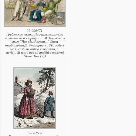
02-000471
Гребенские казаки Причерноморья (по
мотивам иллюстраций Е. М. Корнеева к
книге "Народы России..." Лист
опубликован Д. Феррарио в 1818 году в
его Il costume antico e moderno, o,
storia... di tutti i popoli antichi e moderni
(Азия. Том IV))
02-002537