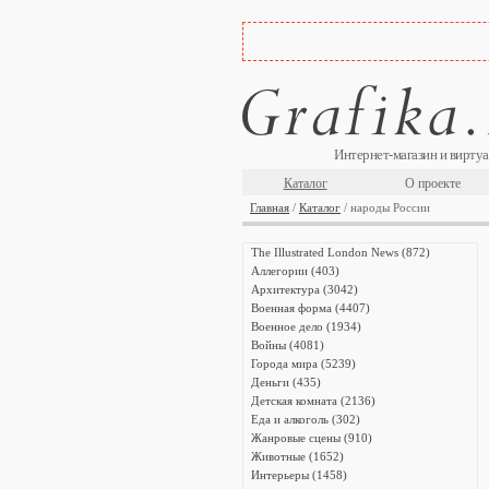
Интернет-магазин и виртуа
Каталог
О проекте
Главная
/
Каталог
/ народы России
The Illustrated London News (872)
Аллегории (403)
Архитектура (3042)
Военная форма (4407)
Военное дело (1934)
Войны (4081)
Города мира (5239)
Деньги (435)
Детская комната (2136)
Еда и алкоголь (302)
Жанровые сцены (910)
Животные (1652)
Интерьеры (1458)