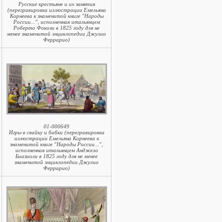
Русские крестьяне и их занятия
(перегравировка иллюстрации Емельяна
Корнеева к знаменитой книге "Народы
России...", исполненная итальянцем
Роберто Фокози в 1825 году для не
менее знаменитой энциклопедии Джулио
Феррарио)
01-000649
Игры в свайку и бабки (перегравировка
иллюстрации Емельяна Корнеева к
знаменитой книге "Народы России...",
исполненная итальянцем Анджело
Биазиоли в 1825 году для не менее
знаменитой энциклопедии Джулио
Феррарио)