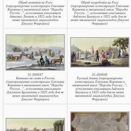
Обряд венчания на Руси
Обряд погребения на Руси
(перегравировка иллюстрации Емельяна
(перегравировка иллюстрации Емельяна
Корнеева к знаменитой книге "Народы
Корнеева к знаменитой книге "Народы
России...", исполненная итальянцем
России...", исполненная итальянцем
Антонио Ланзани в 1825 году для не
Анджело Биазиоли в 1825 году для не
менее знаменитой энциклопедии
менее знаменитой энциклопедии Джулио
Джулио Феррарио)
Феррарио)
01-000647
01-000648
Катание на санях в России
Русский танец (перегравировка
(перегравировка иллюстрации Емельяна
иллюстрации Емельяна Корнеева к
Корнеева к знаменитой книге "Народы
знаменитой книге "Народы России...",
России...", исполненная итальянцем
исполненная итальянцем Анджело
Джузеппе Браматти в 1825 году для не
Биазиоли в 1825 году для не менее
менее знаменитой энциклопедии
знаменитой энциклопедии Джулио
Джулио Феррарио)
Феррарио)