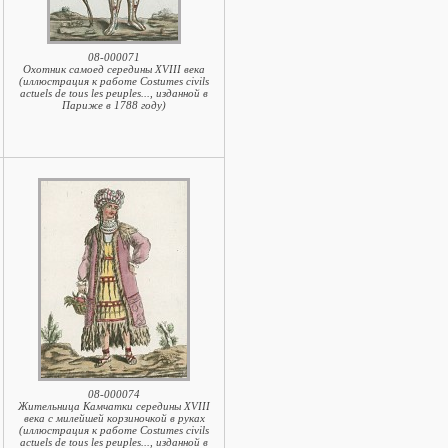
08-000071
Охотник самоед середины XVIII века
(иллюстрация к работе Costumes civils
actuels de tous les peuples..., изданной в
Париже в 1788 году)
08-000074
Жительница Камчатки середины XVIII
века с милейшей корзиночкой в руках
(иллюстрация к работе Costumes civils
actuels de tous les peuples..., изданной в