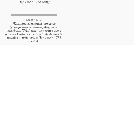
Париже в 1788 году)
08-000077
Женщина из племени вотяков
(устаревшее название удмуртов)
середины XVIII века (иллюстрация к
работе Costumes civils actuels de tous les
peuples..., изданной в Париже в 1788
году)