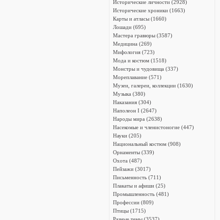
Исторические личности (2928)
Исторические хроники (1663)
Карты и атласы (1660)
Лошади (695)
Мастера гравюры (3587)
Медицина (269)
Мифология (723)
Мода и костюм (1518)
Монстры и чудовища (337)
Мореплавание (571)
Музеи, галереи, коллекции (1630)
Музыка (380)
Наказания (304)
Наполеон I (2647)
Народы мира (2638)
Насекомые и членистоногие (447)
Науки (205)
Национальный костюм (908)
Орнаменты (339)
Охота (487)
Пейзажи (3017)
Письменность (711)
Плакаты и афиши (25)
Промышленность (481)
Профессии (809)
Птицы (1715)
Разные темы (3537)