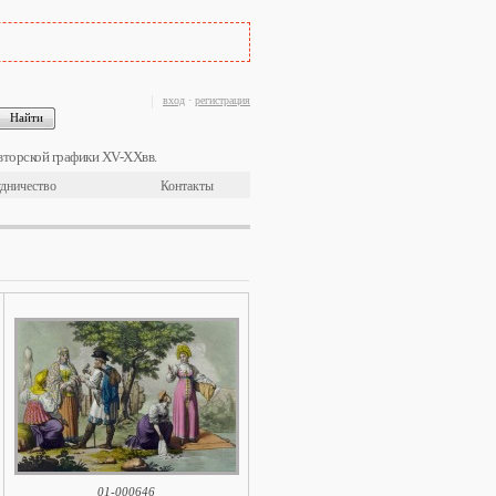
вход
·
регистрация
вторской графики XV-XXвв.
дничество
Контакты
01-000646