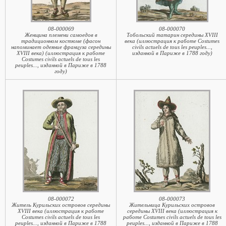
08-000069
08-000070
Женщина племени самоедов в
Тобольский татарин середины XVIII
традиционном костюме (фасон
века (иллюстрация к работе Costumes
напоминает одеяние француза середины
civils actuels de tous les peuples...,
XVIII века) (иллюстрация к работе
изданной в Париже в 1788 году)
Costumes civils actuels de tous les
peuples..., изданной в Париже в 1788
году)
08-000072
08-000073
Житель Курильских островов середины
Жительница Курильских островов
XVIII века (иллюстрация к работе
середины XVIII века (иллюстрация к
Costumes civils actuels de tous les
работе Costumes civils actuels de tous les
peuples..., изданной в Париже в 1788
peuples..., изданной в Париже в 1788