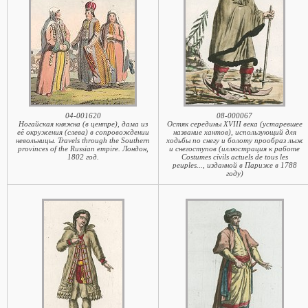
04-001620
08-000067
Ногайская княжна (в центре), дама из
Остяк середины XVIII века (устаревшее
её окружения (слева) в сопровождении
название хантов), использующий для
невольницы. Travels through the Southern
ходьбы по снегу и болоту прообраз лыж
provinces of the Russian empire. Лондон,
и снегоступов (иллюстрация к работе
1802 год.
Costumes civils actuels de tous les
peuples..., изданной в Париже в 1788
году)