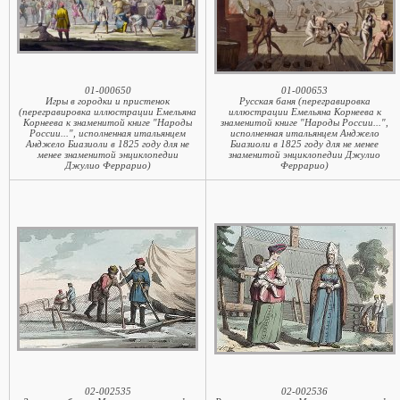
01-000650
01-000653
Игры в городки и пристенок
Русская баня (перегравировка
(перегравировка иллюстрации Емельяна
иллюстрации Емельяна Корнеева к
Корнеева к знаменитой книге "Народы
знаменитой книге "Народы России...",
России...", исполненная итальянцем
исполненная итальянцем Анджело
Анджело Биазиоли в 1825 году для не
Биазиоли в 1825 году для не менее
менее знаменитой энциклопедии
знаменитой энциклопедии Джулио
Джулио Феррарио)
Феррарио)
02-002535
02-002536