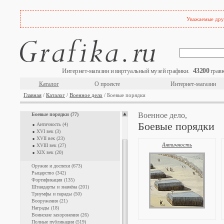
Уважаемые друз
The Illustrated London News (872)
Аллегории (403)
43200
Интернет-магазин и виртуальный музей графики.
гравю
Архитектура (3042)
Военная форма (4407)
Каталог
О проекте
Интернет-магазин
Военное дело (1934)
Главная
/
Каталог
/
Военное дело
/ Боевые порядки
Артиллерия (220)
Военное дело,
Боевые порядки (77)
Боевые порядки
Античность (4)
XVI век (3)
XVII век (23)
Античность
XVIII век (27)
XIX век (20)
Оружие и доспехи (673)
Рыцарство (342)
Фортификация (135)
Штандарты и знамёна (201)
Триумфы и парады (50)
Вооружения (21)
Награды (18)
Воинские захоронения (26)
Полные публикации (519)