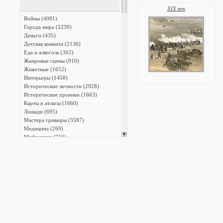
XIX век
Войны (4081)
Города мира (5239)
Деньги (435)
Детская комната (2136)
Еда и алкоголь (302)
Жанровые сцены (910)
Животные (1652)
Интерьеры (1458)
Исторические личности (2928)
Исторические хроники (1663)
Карты и атласы (1660)
Лошади (695)
Мастера гравюры (3587)
Медицина (269)
Мифология (723)
Мода и костюм (1518)
Монстры и чудовища (337)
Мореплавание (571)
Музеи, галереи, коллекции (1630)
Музыка (380)
Наказания (304)
Наполеон I (2647)
Народы мира (2638)
Насекомые и членистоногие (447)
Науки (205)