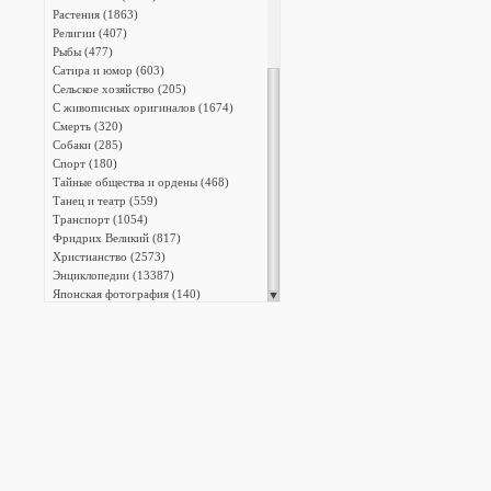
Растения (1863)
Религии (407)
Рыбы (477)
Сатира и юмор (603)
Сельское хозяйство (205)
С живописных оригиналов (1674)
Смерть (320)
Собаки (285)
Спорт (180)
Тайные общества и ордены (468)
Танец и театр (559)
Транспорт (1054)
Фридрих Великий (817)
Христианство (2573)
Энциклопедии (13387)
Японская фотография (140)