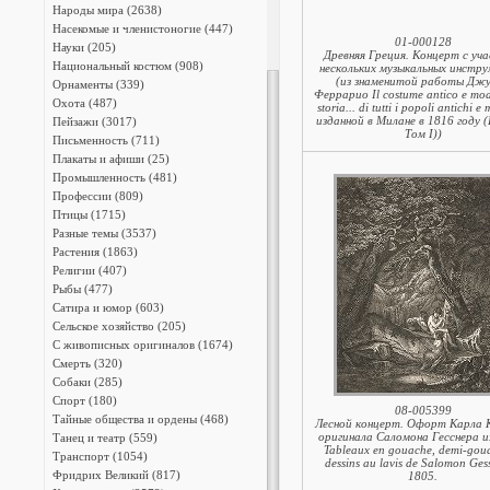
Народы мира (2638)
Насекомые и членистоногие (447)
01-000128
Науки (205)
Древняя Греция. Концерт с уч
Национальный костюм (908)
нескольких музыкальных инстр
(из знаменитой работы Дж
Орнаменты (339)
Феррарио Il costume antico e mod
Охота (487)
storia... di tutti i popoli antichi e
изданной в Милане в 1816 году 
Пейзажи (3017)
Том I))
Письменность (711)
Плакаты и афиши (25)
Промышленность (481)
Профессии (809)
Птицы (1715)
Разные темы (3537)
Растения (1863)
Религии (407)
Рыбы (477)
Сатира и юмор (603)
Сельское хозяйство (205)
С живописных оригиналов (1674)
Смерть (320)
Собаки (285)
Спорт (180)
08-005399
Тайные общества и ордены (468)
Лесной концерт. Офорт Карла К
оригинала Саломона Гесснера и
Танец и театр (559)
Tableaux en gouache, demi-goua
Транспорт (1054)
dessins au lavis de Salomon Gess
Фридрих Великий (817)
1805.