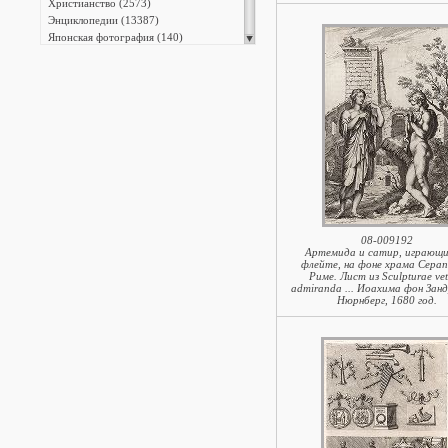
Христианство (2573)
Энциклопедии (13387)
Японская фотография (140)
08-009192
Артемида и сатир, играющи
флейте, на фоне храма Серап
Риме. Лист из Sculpturae vet
admiranda ... Иоахима фон Зан
Нюрнберг, 1680 год.