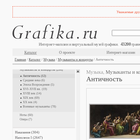
Карты и атласы (1660)
Лошади (695)
Уважаемые друз
Мастера гравюры (3587)
Медицина (269)
Мифология (723)
Мода и костюм (1518)
Монстры и чудовища (337)
Мореплавание (571)
43200
Интернет-магазин и виртуальный музей графики.
гравю
Музеи, галереи, коллекции (1630)
Музыка (380)
Каталог
О проекте
Интернет-магазин
Главная
/
Каталог
/
Музыка
/
Музыканты и концерты
/ Античность
Композиторы (29)
Музыкальные инструменты (96)
Музыканты и концерты (206)
Музыка,
Музыканты и к
Античность (12)
Античность
Средние века (6)
Эпоха Возрождения (5)
XVI–XVII вв. (19)
XVIII век (14)
XIX век (69)
XX век (4)
Военные музыканты (78)
Ноты (60)
Опера (7)
Наказания (304)
Наполеон I (2647)