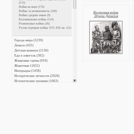
(113)
Война на море (176)
Войны за независимость (106)
Восточная война
Войны средних веков (9)
Эдуара Детайля
Колониальные войны (124)
Религиозные войны (36)
Русско-турецкие войны XVI–XIX вв. (51)
Города мира (5239)
Деньги (435)
Детская комната (2136)
Еда и алкоголь (302)
Жанровые сцены (910)
Животные (1652)
Интерьеры (1458)
Исторические личности (2928)
Исторические хроники (1663)
Карты и атласы (1660)
Лошади (695)
Мастера гравюры (3587)
Медицина (269)
Мифология (723)
Мода и костюм (1518)
Монстры и чудовища (337)
Мореплавание (571)
Музеи, галереи, коллекции (1630)
Музыка (380)