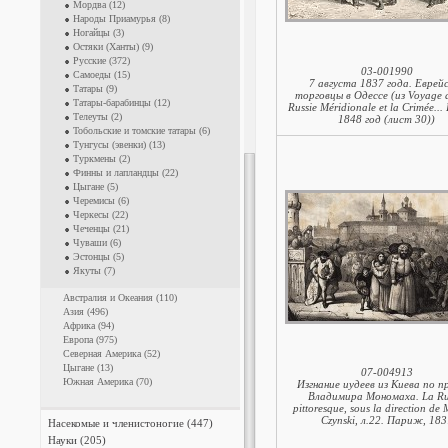
Мордва (12)
Народы Приамурья (8)
Ногайцы (3)
Остяки (Ханты) (9)
Русские (372)
03-001990
Самоеды (15)
7 августа 1837 года. Еврей
Татары (9)
торговцы в Одессе (из Voyage d
Татары-барабинцы (12)
Russie Méridionale et la Crimée..
Телеуты (2)
1848 год (лист 30))
Тобольские и томские татары (6)
Тунгусы (эвенки) (13)
Туркмены (2)
Финны и лапландцы (22)
Цыгане (5)
Черемисы (6)
Черкесы (22)
Чеченцы (21)
Чуваши (6)
Эстонцы (5)
Якуты (7)
Австралия и Океания (110)
Азия (496)
Африка (94)
Европа (975)
Северная Америка (52)
Цыгане (13)
07-004913
Южная Америка (70)
Изгнание иудеев из Киева по п
Владимира Мономаха. La Ru
pittoresque, sous la direction de
Czynski, л.22. Париж, 183
Насекомые и членистоногие (447)
Науки (205)