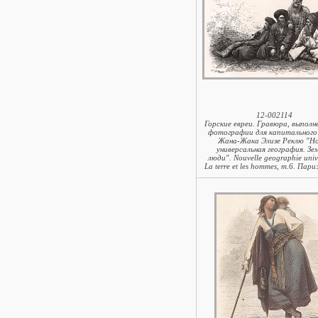
12-002114
Горские евреи. Гравюра, выполн
фотографии для капитального
Жана-Жака Элизе Реклю "Н
универсальная география. Зем
люди". Nouvelle geographie unive
La terre et les hommes, т.6. Пар