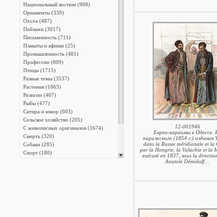
Национальный костюм (908)
Орнаменты (339)
Охота (487)
Пейзажи (3017)
Письменность (711)
Плакаты и афиши (25)
Промышленность (481)
Профессии (809)
Птицы (1715)
Разные темы (3537)
Растения (1863)
Религии (407)
Рыбы (477)
Сатира и юмор (603)
Сельское хозяйство (205)
12-001946
С живописных оригиналов (1674)
Евреи-караимы в Одессе. 
Смерть (320)
парижского (1854 г.) издания 
dans la Russie méridionale et la
Собаки (285)
par la Hongrie, la Valachie еt la 
Спорт (180)
exécuté en 1837, sous la directio
Тайные общества и ордены (468)
Anatole Démidoff…
Танец и театр (559)
Транспорт (1054)
Фридрих Великий (817)
Христианство (2573)
Энциклопедии (13387)
Японская фотография (140)