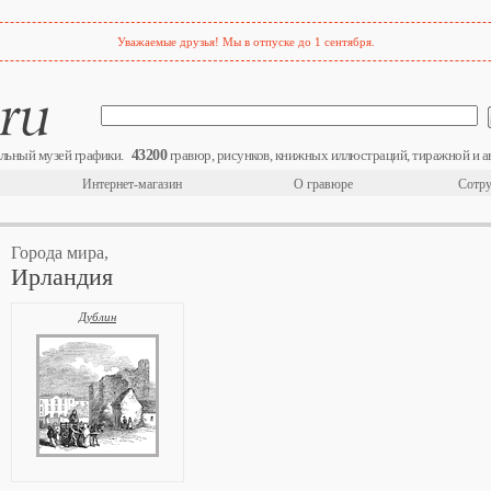
Уважаемые друзья! Мы в отпуске до 1 сентября.
43200
льный музей графики.
гравюр, рисунков, книжных иллюстраций, тиражной и а
Интернет-магазин
О гравюре
Сотру
Города мира,
Ирландия
Дублин