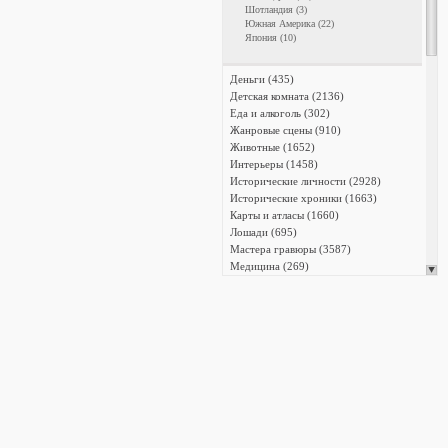
Шотландия (3)
Южная Америка (22)
Япония (10)
Деньги (435)
Детская комната (2136)
Еда и алкоголь (302)
Жанровые сцены (910)
Животные (1652)
Интерьеры (1458)
Исторические личности (2928)
Исторические хроники (1663)
Карты и атласы (1660)
Лошади (695)
Мастера гравюры (3587)
Медицина (269)
Мифология (723)
Мода и костюм (1518)
Монстры и чудовища (337)
Мореплавание (571)
Музеи, галереи, коллекции (1630)
Музыка (380)
Наказания (304)
Наполеон I (2647)
Народы мира (2638)
Насекомые и членистоногие (447)