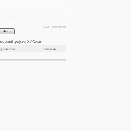
вход
·
регистрация
вторской графики XV-XXвв.
дничество
Контакты