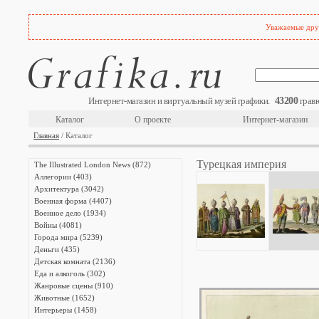
Уважаемые друз
43200
Интернет-магазин и виртуальный музей графики.
гравю
Каталог
О проекте
Интернет-магазин
Главная
/ Каталог
Турецкая империя
The Illustrated London News (872)
Аллегории (403)
Архитектура (3042)
Военная форма (4407)
Военное дело (1934)
Войны (4081)
Города мира (5239)
Деньги (435)
Детская комната (2136)
Еда и алкоголь (302)
Жанровые сцены (910)
Животные (1652)
Интерьеры (1458)