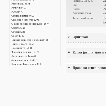
Размеры, ШxВ, см:
Ли
Растения (1863)
Год:
1
Религии (407)
Автор:
Ра
Рыбы (477)
Ключевые слова:
ар
Сатира и юмор (603)
Также в рубриках:
В
Сельское хозяйство (205)
Э
С живописных оригиналов (1674)
Смерть (320)
Собаки (285)
Спорт (180)
Оригинал
Тайные общества и ордены (468)
Танец и театр (559)
Транспорт (1054)
Фридрих Великий (817)
Копия (print)
| Цена со
Христианство (2573)
Энциклопедии (13387)
Японская фотография (140)
Право на использова