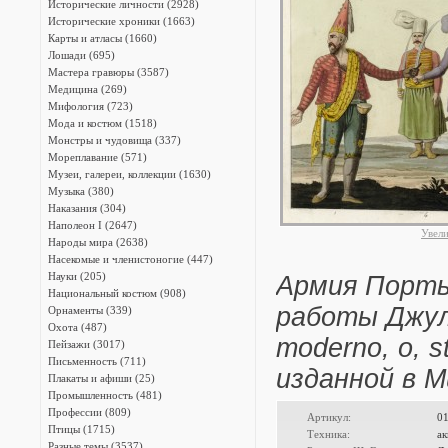
Исторические личности (2928)
Исторические хроники (1663)
Карты и атласы (1660)
Лошади (695)
Мастера гравюры (3587)
Медицина (269)
Мифология (723)
Мода и костюм (1518)
Монстры и чудовища (337)
Мореплавание (571)
Музеи, галереи, коллекции (1630)
Музыка (380)
Наказания (304)
Наполеон I (2647)
Увел
Народы мира (2638)
Насекомые и членистоногие (447)
Науки (205)
Армия Порты
Национальный костюм (908)
работы Джули
Орнаменты (339)
Охота (487)
moderno, o, sto
Пейзажи (3017)
Письменность (711)
изданной в М
Плакаты и афиши (25)
Промышленность (481)
Профессии (809)
Артикул:
0
Птицы (1715)
Техника:
ак
Разные темы (3537)