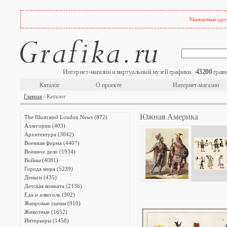
Уважаемые друз
43200
Интернет-магазин и виртуальный музей графики.
гравю
Каталог
О проекте
Интернет-магазин
Главная
/ Каталог
Южная Америка
The Illustrated London News (872)
Аллегории (403)
Архитектура (3042)
Военная форма (4407)
Военное дело (1934)
Войны (4081)
Города мира (5239)
Деньги (435)
Детская комната (2136)
Еда и алкоголь (302)
Жанровые сцены (910)
Животные (1652)
Интерьеры (1458)