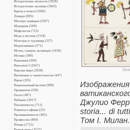
Исторические личности (2928)
Исторические хроники (1663)
Карты и атласы (1660)
Лошади (695)
Мастера гравюры (3587)
Медицина (269)
Мифология (723)
Мода и костюм (1518)
Монстры и чудовища (337)
Мореплавание (571)
Музеи, галереи, коллекции (1630)
Музыка (380)
Наказания (304)
Наполеон I (2647)
Увел
Народы мира (2638)
Насекомые и членистоногие (447)
Науки (205)
Изображения
Национальный костюм (908)
Орнаменты (339)
ватиканского
Охота (487)
Пейзажи (3017)
Джулио Феррар
Письменность (711)
storia... di tu
Плакаты и афиши (25)
Промышленность (481)
Том I. Милан.
Профессии (809)
Птицы (1715)
Разные темы (3537)