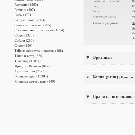
Размеры, ШxВ, см:
Ли
Растения (1863)
Год:
1
Религии (407)
Автор:
Г
Рыбы (477)
Ключевые слова:
ж
Сатира и юмор (603)
Также в рубриках:
Н
Сельское хозяйство (205)
На
С живописных оригиналов (1674)
Р
Смерть (320)
Э
Собаки (285)
Спорт (180)
Тайные общества и ордены (468)
Танец и театр (559)
Оригинал
Транспорт (1054)
Фридрих Великий (817)
Христианство (2573)
Энциклопедии (13387)
Копия (print)
| Цена со
Японская фотография (140)
Право на использова