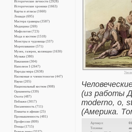
Исторические личности (2928)
Исторические хроники (1663)
Карты и атласы (1660)
Лошади (695)
Мастера гравюры (3587)
Медицина (269)
Мифология (723)
Мода и костюм (1518)
Монстры и чудовища (337)
Мореплавание (571)
Музеи, галереи, коллекции (1630)
Музыка (380)
Наказания (304)
Наполеон I (2647)
Народы мира (2638)
Увел
Насекомые и членистоногие (447)
Науки (205)
Человечески
Национальный костюм (908)
(из работы Д
Орнаменты (339)
Охота (487)
moderno, o, sto
Пейзажи (3017)
Письменность (711)
(Америка. Том
Плакаты и афиши (25)
Промышленность (481)
Профессии (809)
Артикул:
0
Птицы (1715)
Техника:
ак
Разные темы (3537)