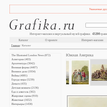
Уважаемые друз
43200
Интернет-магазин и виртуальный музей графики.
гравю
Каталог
О проекте
Интернет-магазин
Главная
/ Каталог
Южная Америка
The Illustrated London News (872)
Аллегории (403)
Архитектура (3042)
Военная форма (4407)
Военное дело (1934)
Войны (4081)
Города мира (5239)
Деньги (435)
Детская комната (2136)
Еда и алкоголь (302)
Жанровые сцены (910)
Животные (1652)
Интерьеры (1458)