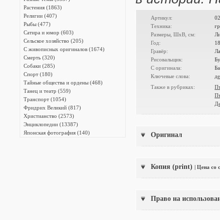
Растения (1863)
Религии (407)
Артикул:
0
Рыбы (477)
Техника:
гр
Сатира и юмор (603)
Размеры, ШxВ, см:
Л
Сельское хозяйство (205)
Год:
1
С живописных оригиналов (1674)
Гравёр:
Ла
Смерть (320)
Рисовальщик:
Б
Собаки (285)
С оригинала:
Б
Спорт (180)
Ключевые слова:
де
Тайные общества и ордены (468)
Также в рубриках:
П
Танец и театр (559)
П
Транспорт (1054)
Де
Фридрих Великий (817)
Христианство (2573)
Энциклопедии (13387)
Японская фотография (140)
Оригинал
Копия (print)
| Цена со
Право на использова