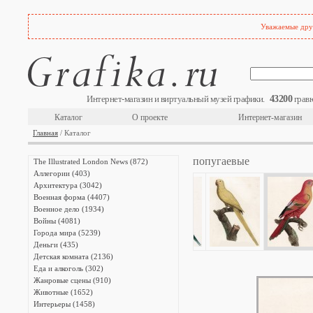
Уважаемые друз
43200
Интернет-магазин и виртуальный музей графики.
гравю
Каталог
О проекте
Интернет-магазин
Главная
/ Каталог
попугаевые
The Illustrated London News (872)
Аллегории (403)
Архитектура (3042)
Военная форма (4407)
Военное дело (1934)
Войны (4081)
Города мира (5239)
Деньги (435)
Детская комната (2136)
Еда и алкоголь (302)
Жанровые сцены (910)
Животные (1652)
Интерьеры (1458)