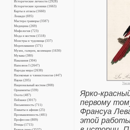
Исторические личности (2928)
Исторические хроники (1663)
Карты и атласы (1660)
Лошади (695)
Мастера гравюры (3587)
Медицина (269)
Мифология (723)
Мода и костюм (1518)
Монстры и чудовища (337)
Мореплавание (571)
Музеи, галереи, коллекции (1630)
Музыка (380)
Наказания (304)
Наполеон I (2647)
Народы мира (2638)
Насекомые и членистоногие (447)
Науки (205)
Увел
Национальный костюм (908)
Орнаменты (339)
Ярко-красный
Охота (487)
Пейзажи (3017)
первому тому 
Письменность (711)
Франсуа Лева
Плакаты и афиши (25)
Промышленность (481)
этой работы
Профессии (809)
Птицы (1715)
в истории. П
Разные темы (3537)