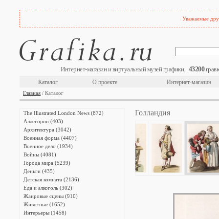
Уважаемые друз
43200
Интернет-магазин и виртуальный музей графики.
гравю
Каталог
О проекте
Интернет-магазин
Главная
/ Каталог
Голландия
The Illustrated London News (872)
Аллегории (403)
Архитектура (3042)
Военная форма (4407)
Военное дело (1934)
Войны (4081)
Города мира (5239)
Деньги (435)
Детская комната (2136)
Еда и алкоголь (302)
Жанровые сцены (910)
Животные (1652)
Интерьеры (1458)