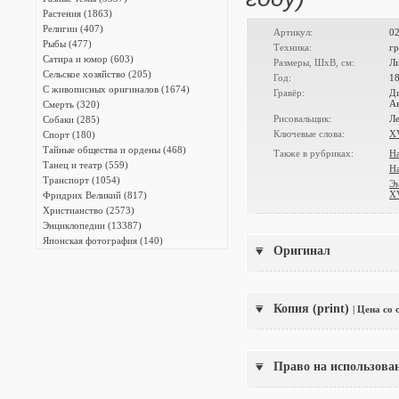
Растения (1863)
Религии (407)
Артикул:
0
Рыбы (477)
Техника:
гр
Сатира и юмор (603)
Размеры, ШxВ, см:
Л
Сельское хозяйство (205)
Год:
1
С живописных оригиналов (1674)
Гравёр:
Ди
Ав
Смерть (320)
Рисовальщик:
Л
Собаки (285)
Ключевые слова:
XV
Спорт (180)
Тайные общества и ордены (468)
Также в рубриках:
Н
Танец и театр (559)
Н
Транспорт (1054)
Э
XV
Фридрих Великий (817)
Христианство (2573)
Энциклопедии (13387)
Японская фотография (140)
Оригинал
Копия (print)
| Цена со
Право на использова