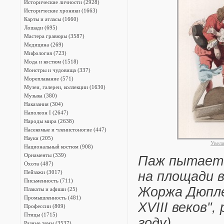
Исторические личности (2928)
Исторические хроники (1663)
Карты и атласы (1660)
Лошади (695)
Мастера гравюры (3587)
Медицина (269)
Мифология (723)
Мода и костюм (1518)
Монстры и чудовища (337)
Мореплавание (571)
Музеи, галереи, коллекции (1630)
Музыка (380)
Наказания (304)
Наполеон I (2647)
Народы мира (2638)
Насекомые и членистоногие (447)
Науки (205)
Увел
Национальный костюм (908)
Орнаменты (339)
Паж пытаетс
Охота (487)
Пейзажи (3017)
на площади 
Письменность (711)
Жоржа Дюпле
Плакаты и афиши (25)
Промышленность (481)
XVIII веков"
Профессии (809)
Птицы (1715)
году)
Разные темы (3537)