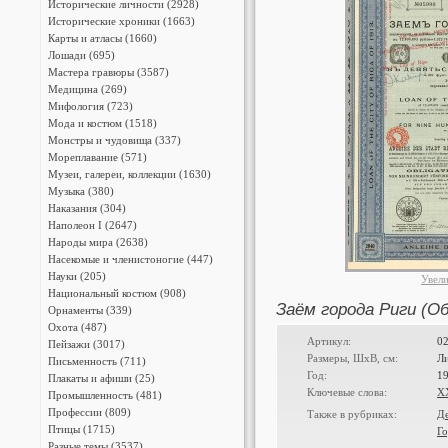
Исторические личности (2928)
Исторические хроники (1663)
Карты и атласы (1660)
Лошади (695)
Мастера гравюры (3587)
Медицина (269)
Мифология (723)
Мода и костюм (1518)
Монстры и чудовища (337)
Мореплавание (571)
Музеи, галереи, коллекции (1630)
Музыка (380)
Наказания (304)
Наполеон I (2647)
Народы мира (2638)
Насекомые и членистоногие (447)
Науки (205)
Увел
Национальный костюм (908)
Заём города Риги (Об
Орнаменты (339)
Охота (487)
Артикул:
0
Пейзажи (3017)
Размеры, ШxВ, см:
Л
Письменность (711)
Год:
1
Плакаты и афиши (25)
Ключевые слова:
X
Промышленность (481)
Профессии (809)
Также в рубриках:
Д
Птицы (1715)
Г
Разные темы (3537)