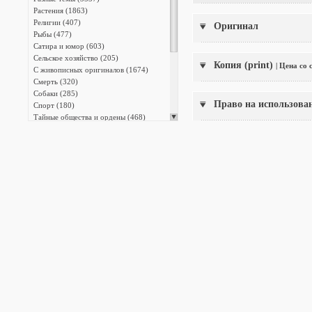
Растения (1863)
Религии (407)
Оригинал
Рыбы (477)
Сатира и юмор (603)
Сельское хозяйство (205)
Копия (print)
| Цена со
С живописных оригиналов (1674)
Смерть (320)
Собаки (285)
Право на использова
Спорт (180)
Тайные общества и ордены (468)
Танец и театр (559)
Транспорт (1054)
Фридрих Великий (817)
Христианство (2573)
Энциклопедии (13387)
Японская фотография (140)