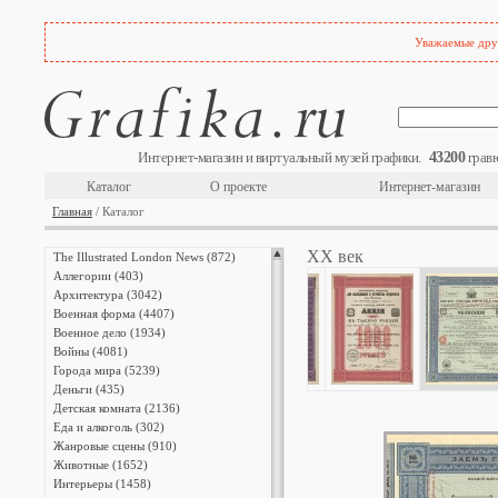
Уважаемые друз
43200
Интернет-магазин и виртуальный музей графики.
гравю
Каталог
О проекте
Интернет-магазин
Главная
/ Каталог
XX век
The Illustrated London News (872)
Аллегории (403)
Архитектура (3042)
Военная форма (4407)
Военное дело (1934)
Войны (4081)
Города мира (5239)
Деньги (435)
Детская комната (2136)
Еда и алкоголь (302)
Жанровые сцены (910)
Животные (1652)
Интерьеры (1458)