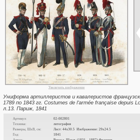
Увеличить изображение
Униформа артиллеристов и кавалеристов французско
1789 по 1843 гг. Costumes de l'armée française depuis Lou
л.13. Париж, 1841
Артикул:
02-002801
Техника:
литография
Размеры, ШxВ, см:
Лист: 44x30.5 Изображение: 29x24.5
Год:
1841
Автор:
Вернье, Шарль (1831—1887) Франция