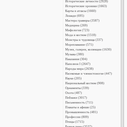
Исторические личности (2928)
Исторические хроники (1663)
Карты и атласы (1660)
Лошади (695)
Мастера гравюры (3587)
Медицина (269)
Мифология (723)
Мода и костюм (1518)
Монстры и чудовища (337)
Мореплавание (571)
Музеи, галереи, коллекции (1630)
Музыка (380)
Наказания (304)
Наполеон I (2647)
Народы мира (2638)
Насекомые и членистоногие (447)
Науки (205)
Национальный костюм (908)
Орнаменты (339)
Охота (487)
Пейзажи (3017)
Письменность (711)
Плакаты и афиши (25)
Промышленность (481)
Профессии (809)
Птицы (1715)
Разные темы (3537)