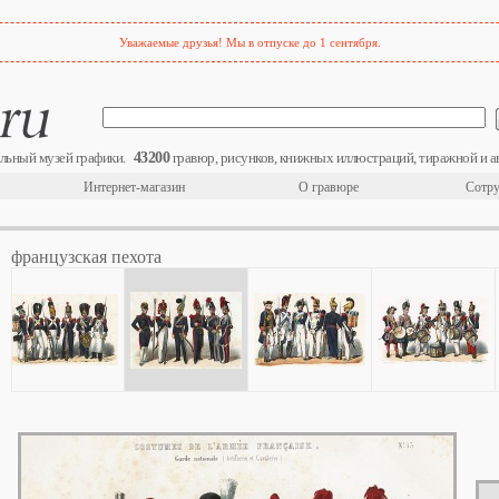
Уважаемые друзья! Мы в отпуске до 1 сентября.
43200
льный музей графики.
гравюр, рисунков, книжных иллюстраций, тиражной и а
Интернет-магазин
О гравюре
Сотру
французская пехота