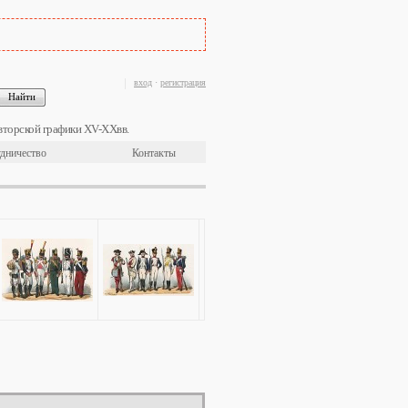
вход
·
регистрация
вторской графики XV-XXвв.
дничество
Контакты