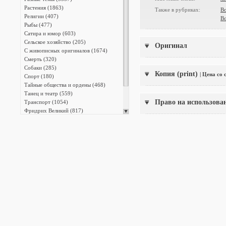
Растения (1863)
Также в рубриках:
В
Религии (407)
В
Рыбы (477)
Сатира и юмор (603)
Сельское хозяйство (205)
Оригинал
С живописных оригиналов (1674)
Смерть (320)
Собаки (285)
Копия (print)
| Цена со
Спорт (180)
Тайные общества и ордены (468)
Танец и театр (559)
Право на использова
Транспорт (1054)
Фридрих Великий (817)
Христианство (2573)
Энциклопедии (13387)
Японская фотография (140)