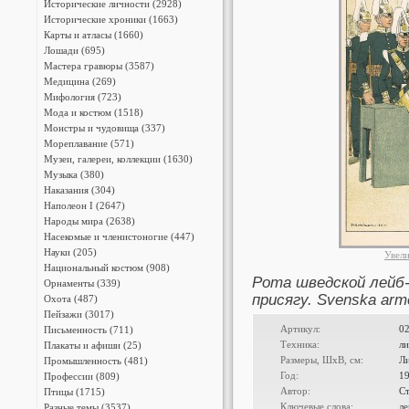
Исторические личности (2928)
Исторические хроники (1663)
Карты и атласы (1660)
Лошади (695)
Мастера гравюры (3587)
Медицина (269)
Мифология (723)
Мода и костюм (1518)
Монстры и чудовища (337)
Мореплавание (571)
Музеи, галереи, коллекции (1630)
Музыка (380)
Наказания (304)
Наполеон I (2647)
Народы мира (2638)
Насекомые и членистоногие (447)
Науки (205)
Увел
Национальный костюм (908)
Рота шведской лейб-
Орнаменты (339)
присягу. Svenska arm
Охота (487)
Пейзажи (3017)
Артикул:
0
Письменность (711)
Техника:
л
Плакаты и афиши (25)
Размеры, ШxВ, см:
Ли
Промышленность (481)
Год:
1
Профессии (809)
Автор:
С
Птицы (1715)
Ключевые слова:
ле
Разные темы (3537)