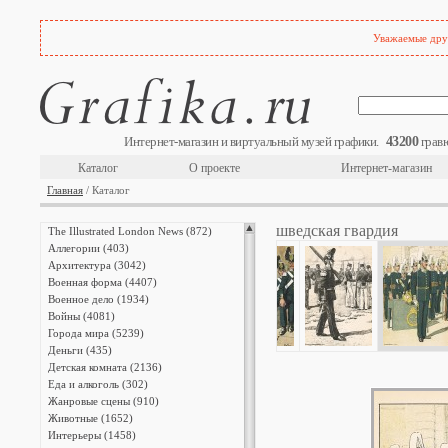
Уважаемые друз
43200
Интернет-магазин и виртуальный музей графики.
гравю
Каталог
О проекте
Интернет-магазин
Главная
/ Каталог
шведская гвардия
The Illustrated London News (872)
Аллегории (403)
Архитектура (3042)
Военная форма (4407)
Военное дело (1934)
Войны (4081)
Города мира (5239)
Деньги (435)
Детская комната (2136)
Еда и алкоголь (302)
Жанровые сцены (910)
Животные (1652)
Интерьеры (1458)