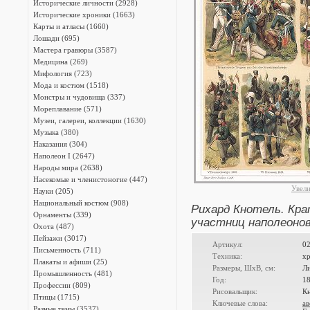
Исторические личности (2928)
Исторические хроники (1663)
Карты и атласы (1660)
Лошади (695)
Мастера гравюры (3587)
Медицина (269)
Мифология (723)
Мода и костюм (1518)
Монстры и чудовища (337)
Мореплавание (571)
Музеи, галереи, коллекции (1630)
Музыка (380)
Наказания (304)
Наполеон I (2647)
Народы мира (2638)
Насекомые и членистоногие (447)
Увел
Науки (205)
Национальный костюм (908)
Рихард Кнотель. Кра
Орнаменты (339)
участниц наполеоновс
Охота (487)
Пейзажи (3017)
Артикул:
0
Письменность (711)
Техника:
х
Плакаты и афиши (25)
Размеры, ШxВ, см:
Ли
Промышленность (481)
Год:
1
Профессии (809)
Рисовальщик:
Кн
Птицы (1715)
Ключевые слова:
ав
Разные темы (3537)