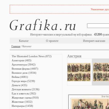
Уважаемые друз
43200
Интернет-магазин и виртуальный музей графики.
гравю
Каталог
О проекте
Интернет-магазин
Главная
/ Каталог
Австрия
The Illustrated London News (872)
Аллегории (403)
Архитектура (3042)
Военная форма (4407)
Военное дело (1934)
Войны (4081)
Города мира (5239)
Деньги (435)
Детская комната (2136)
Еда и алкоголь (302)
Жанровые сцены (910)
Животные (1652)
Интерьеры (1458)