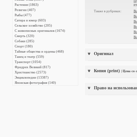
Г
ру
Растения (1863)
Религии (407)
Также в рубриках:
В
Рыбы (477)
В
Сатира и юмор (603)
В
Сельское хозяйство (205)
В
С живописных оригиналов (1674)
В
Смерть (320)
В
Собаки (285)
Спорт (180)
Тайные общества и ордены (468)
Оригинал
Танец и театр (559)
Транспорт (1054)
Фридрих Великий (817)
Копия (print)
| Цена со
Христианство (2573)
Энциклопедии (13387)
Японская фотография (140)
Право на использова