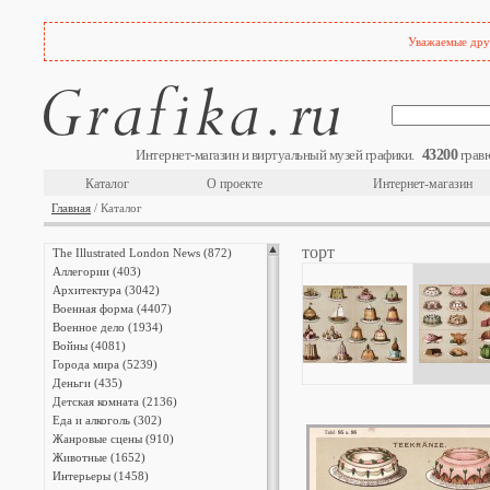
Уважаемые друз
43200
Интернет-магазин и виртуальный музей графики.
гравю
Каталог
О проекте
Интернет-магазин
Главная
/ Каталог
торт
The Illustrated London News (872)
Аллегории (403)
Архитектура (3042)
Военная форма (4407)
Военное дело (1934)
Войны (4081)
Города мира (5239)
Деньги (435)
Детская комната (2136)
Еда и алкоголь (302)
Жанровые сцены (910)
Животные (1652)
Интерьеры (1458)