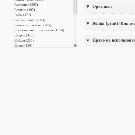
Растения (1863)
Оригинал
Религии (407)
Рыбы (477)
Сатира и юмор (603)
Копия (print)
| Цена со
Сельское хозяйство (205)
С живописных оригиналов (1674)
Смерть (320)
Право на использова
Собаки (285)
Спорт (180)
Тайные общества и ордены (468)
Танец и театр (559)
Транспорт (1054)
Фридрих Великий (817)
Христианство (2573)
Энциклопедии (13387)
Японская фотография (140)