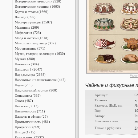
Исторические личности (2928)
Исторические хроники (1663)
Карты и атласы (1660)
Лошади (695)
Мастера гравюры (3587)
Медицина (269)
Мифология (723)
Мода и костюм (1518)
Монстры и чудовища (337)
Мореплавание (571)
Музеи, галереи, коллекции (1630)
Музыка (380)
Наказания (304)
Наполеон I (2647)
Народы мира (2638)
Увел
Насекомые и членистоногие (447)
Чайные и фигурные 
Науки (205)
Национальный костюм (908)
Артикул:
0
Орнаменты (339)
Техника:
х
Охота (487)
Размеры, ШxВ, см:
Л
Пейзажи (3017)
Год:
1
Письменность (711)
Автор:
Р
Плакаты и афиши (25)
Ключевые слова:
в
Промышленность (481)
Профессии (809)
Также в рубриках:
Ед
Птицы (1715)
Разные темы (3537)