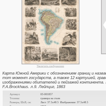
Увеличить изображение
Карта Южной Америки с обозначением границ и назв
тот момент государств, а также 12 картушей, грав
изображениями обитателей и пейзажей континента. Ill
F.A.Brockhaus. л.9. Лейпциг, 1863
Артикул:
03-001857
Техника:
гравюра на стали
Размеры, ШxВ, см:
Лист: 37.5x48.5 Изображение: 37.5x48.5