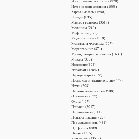
Исторические личности (2928)
Исторические хроники (1663)
Карты и атласы (1660)
Лошади (695)
Мастера гравюры (3587)
Медицина (269)
Мифология (723)
Мода и костюм (1518)
Монстры и чудовища (337)
Мореплавание (571)
Музеи, галереи, коллекции (1630)
Музыка (380)
Наказания (304)
Наполеон I (2647)
Народы мира (2638)
Насекомые и членистоногие (447)
Науки (205)
Национальный костюм (908)
Орнаменты (339)
Охота (487)
Пейзажи (3017)
Письменность (711)
Плакаты и афиши (25)
Промышленность (481)
Профессии (809)
Птицы (1715)
Разные темы (3537)