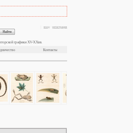
вход
·
регистрация
вторской графики XV-XXвв.
дничество
Контакты