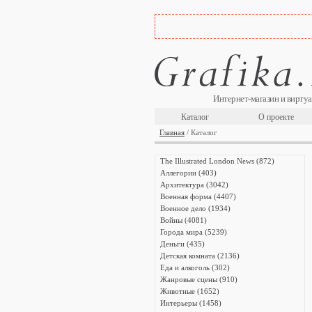
Интернет-магазин и виртуа
Каталог
О проекте
Главная
/ Каталог
The Illustrated London News (872)
Аллегории (403)
Архитектура (3042)
Военная форма (4407)
Военное дело (1934)
Войны (4081)
Города мира (5239)
Деньги (435)
Детская комната (2136)
Еда и алкоголь (302)
Жанровые сцены (910)
Животные (1652)
Интерьеры (1458)