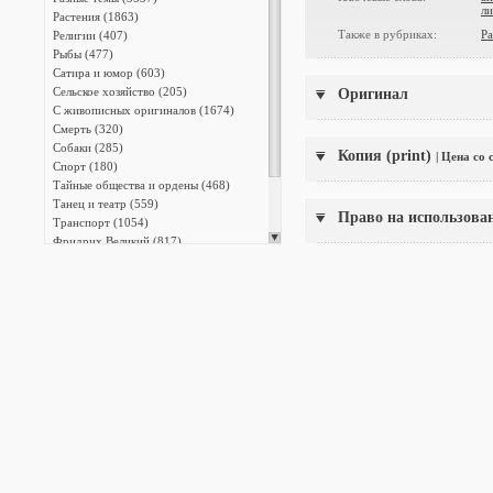
ли
Растения (1863)
Также в рубриках:
Ра
Религии (407)
Рыбы (477)
Сатира и юмор (603)
Сельское хозяйство (205)
Оригинал
С живописных оригиналов (1674)
Смерть (320)
Собаки (285)
Копия (print)
| Цена со
Спорт (180)
Тайные общества и ордены (468)
Танец и театр (559)
Право на использова
Транспорт (1054)
Фридрих Великий (817)
Христианство (2573)
Энциклопедии (13387)
Японская фотография (140)