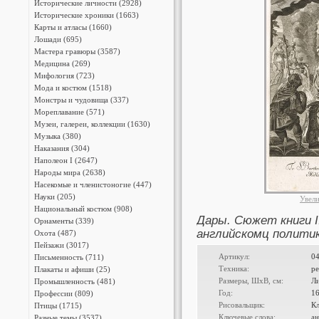
Исторические личности (2928)
Исторические хроники (1663)
Карты и атласы (1660)
Лошади (695)
Мастера гравюры (3587)
Медицина (269)
Мифология (723)
Мода и костюм (1518)
Монстры и чудовища (337)
Мореплавание (571)
Музеи, галереи, коллекции (1630)
Музыка (380)
Наказания (304)
Наполеон I (2647)
Народы мира (2638)
Насекомые и членистоногие (447)
Науки (205)
Увел
Национальный костюм (908)
Дары. Сюжет книги II
Орнаменты (339)
английскомц политик
Охота (487)
Пейзажи (3017)
Артикул:
0
Письменность (711)
Техника:
ре
Плакаты и афиши (25)
Размеры, ШxВ, см:
Л
Промышленность (481)
Год:
1
Профессии (809)
Рисовальщик:
Кл
Птицы (1715)
Ключевые слова:
ан
Разные темы (3537)