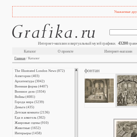
Уважаемые друз
43200
Интернет-магазин и виртуальный музей графики.
гравю
Каталог
О проекте
Интернет-магазин
Главная
/ Каталог
фонтан
The Illustrated London News (872)
Аллегории (403)
Архитектура (3042)
Военная форма (4407)
Военное дело (1934)
Войны (4081)
Города мира (5239)
Деньги (435)
Детская комната (2136)
Еда и алкоголь (302)
Жанровые сцены (910)
Животные (1652)
Интерьеры (1458)