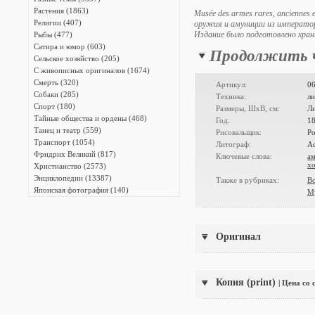
Растения (1863)
Musée des armes rares, anciennes 
Религии (407)
оружия и амуниции из император
Издание было подготовлено хра
Рыбы (477)
совместно с живописцем Его Имп
Сатира и юмор (603)
Продолжить 
Первый каталог оружия в России
Сельское хозяйство (205)
С живописных оригиналов (1674)
Смерть (320)
Артикул:
0
Собаки (285)
Техника:
л
Спорт (180)
Размеры, ШxВ, см:
Л
Тайные общества и ордены (468)
Год:
1
Танец и театр (559)
Рисовальщик:
Ро
Транспорт (1054)
Литограф:
А
Фридрих Великий (817)
Ключевые слова:
а
х
Христианство (2573)
Энциклопедии (13387)
Также в рубриках:
Во
Японская фотография (140)
Му
Оригинал
Копия (print)
| Цена со