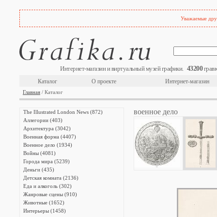
Уважаемые друз
43200
Интернет-магазин и виртуальный музей графики.
гравю
Каталог
О проекте
Интернет-магазин
Главная
/ Каталог
военное дело
The Illustrated London News (872)
Аллегории (403)
Архитектура (3042)
Военная форма (4407)
Военное дело (1934)
Войны (4081)
Города мира (5239)
Деньги (435)
Детская комната (2136)
Еда и алкоголь (302)
Жанровые сцены (910)
Животные (1652)
Интерьеры (1458)