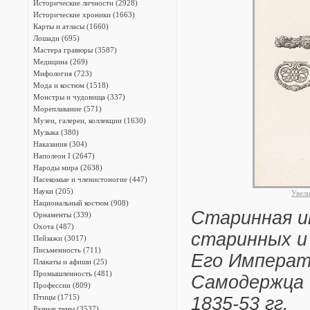
Исторические личности (2928)
Исторические хроники (1663)
Карты и атласы (1660)
Лошади (695)
Мастера гравюры (3587)
Медицина (269)
Мифология (723)
Мода и костюм (1518)
Монстры и чудовища (337)
Мореплавание (571)
Музеи, галереи, коллекции (1630)
Музыка (380)
Наказания (304)
Наполеон I (2647)
Народы мира (2638)
Насекомые и членистоногие (447)
Науки (205)
Увел
Национальный костюм (908)
Старинная ит
Орнаменты (339)
Охота (487)
старинных и
Пейзажи (3017)
Письменность (711)
Его Императ
Плакаты и афиши (25)
Промышленность (481)
Самодержца В
Профессии (809)
Птицы (1715)
1835-53 гг.
Разные темы (3537)