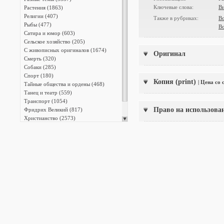
Ключевые слова:
Ви
Растения (1863)
Религии (407)
Также в рубриках:
Во
Рыбы (477)
В
Сатира и юмор (603)
Сельское хозяйство (205)
С живописных оригиналов (1674)
Оригинал
Смерть (320)
Собаки (285)
Спорт (180)
Копия (print)
| Цена со
Тайные общества и ордены (468)
Танец и театр (559)
Транспорт (1054)
Право на использова
Фридрих Великий (817)
Христианство (2573)
Энциклопедии (13387)
Японская фотография (140)