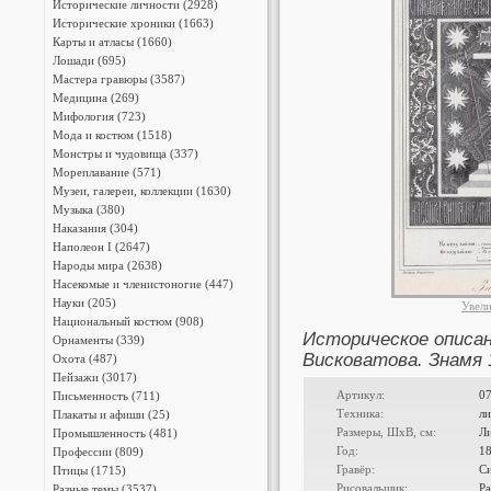
Исторические личности (2928)
Исторические хроники (1663)
Карты и атласы (1660)
Лошади (695)
Мастера гравюры (3587)
Медицина (269)
Мифология (723)
Мода и костюм (1518)
Монстры и чудовища (337)
Мореплавание (571)
Музеи, галереи, коллекции (1630)
Музыка (380)
Наказания (304)
Наполеон I (2647)
Народы мира (2638)
Насекомые и членистоногие (447)
Науки (205)
Увел
Национальный костюм (908)
Историческое описани
Орнаменты (339)
Висковатова. Знамя 1
Охота (487)
Пейзажи (3017)
Артикул:
0
Письменность (711)
Техника:
л
Плакаты и афиши (25)
Размеры, ШxВ, см:
Ли
Промышленность (481)
Год:
1
Профессии (809)
Гравёр:
Си
Птицы (1715)
Рисовальщик:
Р
Разные темы (3537)