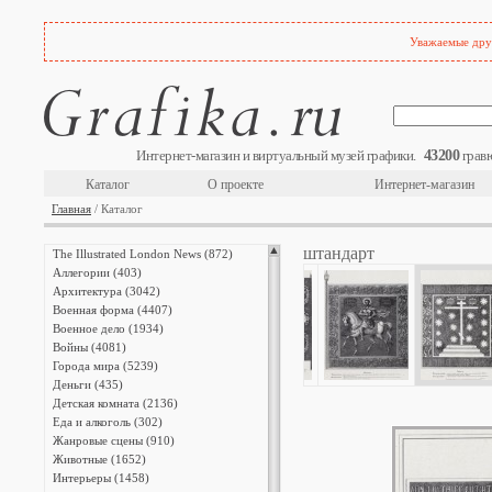
Уважаемые друз
43200
Интернет-магазин и виртуальный музей графики.
гравю
Каталог
О проекте
Интернет-магазин
Главная
/ Каталог
штандарт
The Illustrated London News (872)
Аллегории (403)
Архитектура (3042)
Военная форма (4407)
Военное дело (1934)
Войны (4081)
Города мира (5239)
Деньги (435)
Детская комната (2136)
Еда и алкоголь (302)
Жанровые сцены (910)
Животные (1652)
Интерьеры (1458)