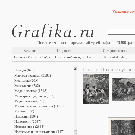
Военная форма (4407)
Военное дело (1934)
Уважаемые друз
Войны (4081)
Города мира (5239)
Деньги (435)
Детская комната (2136)
Еда и алкоголь (302)
Жанровые сцены (910)
43200
Интернет-магазин и виртуальный музей графики.
гравю
Животные (1652)
Интерьеры (1458)
Каталог
О проекте
Интернет-магазин
Исторические личности (2928)
Главная
/
Каталог
/
Собаки
/
Полные публикации
/ Веро Шоу. Book of the dog
Исторические хроники (1663)
Карты и атласы (1660)
Собаки,
Полные публик
Лошади (695)
Мастера гравюры (3587)
Медицина (269)
Мифология (723)
Мода и костюм (1518)
Монстры и чудовища (337)
Мореплавание (571)
Музеи, галереи, коллекции (1630)
Музыка (380)
Наказания (304)
Наполеон I (2647)
Народы мира (2638)
Насекомые и членистоногие (447)