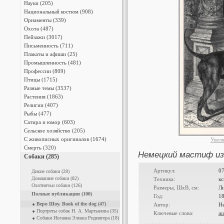
Науки (205)
Национальный костюм (908)
Орнаменты (339)
Охота (487)
Пейзажи (3017)
Письменность (711)
Плакаты и афиши (25)
Промышленность (481)
Профессии (809)
Птицы (1715)
Разные темы (3537)
Растения (1863)
Религии (407)
Рыбы (477)
Сатира и юмор (603)
Сельское хозяйство (205)
С живописных оригиналов (1674)
Увел
Смерть (320)
Немецкий мастиф из "
Собаки (285)
Артикул:
0
Дикие собаки (28)
Домашние собаки (82)
Техника:
к
Охотничьи собаки (126)
Размеры, ШxВ, см:
Ли
Полные публикации (100)
Год:
1
Веро Шоу. Book of the dog (47)
Автор:
Н
Портреты собак Н. А. Мартынова (35)
Ключевые слова:
ж
Собаки Иоганна Элиаса Ридингера (18)