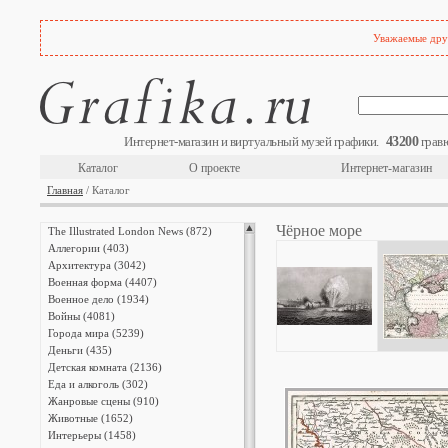
Уважаемые друз
43200
Интернет-магазин и виртуальный музей графики.
гравю
Каталог
О проекте
Интернет-магазин
Главная
/ Каталог
Чёрное море
The Illustrated London News (872)
Аллегории (403)
Архитектура (3042)
Военная форма (4407)
Военное дело (1934)
Войны (4081)
Города мира (5239)
Деньги (435)
Детская комната (2136)
Еда и алкоголь (302)
Жанровые сцены (910)
Животные (1652)
Интерьеры (1458)