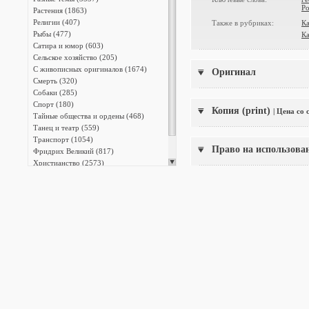
Ро
Растения (1863)
Религии (407)
Также в рубриках:
Ка
Рыбы (477)
Ка
Сатира и юмор (603)
Сельское хозяйство (205)
С живописных оригиналов (1674)
Оригинал
Смерть (320)
Собаки (285)
Спорт (180)
Копия (print)
| Цена со
Тайные общества и ордены (468)
Танец и театр (559)
Транспорт (1054)
Право на использова
Фридрих Великий (817)
Христианство (2573)
Энциклопедии (13387)
Японская фотография (140)