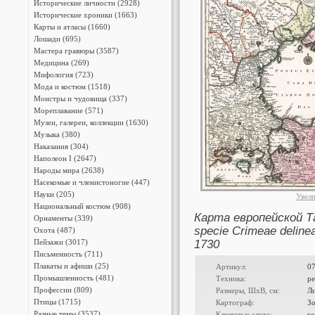
Исторические личности (2928)
Исторические хроники (1663)
Карты и атласы (1660)
Лошади (695)
Мастера гравюры (3587)
Медицина (269)
Мифология (723)
Мода и костюм (1518)
Монстры и чудовища (337)
Мореплавание (571)
Музеи, галереи, коллекции (1630)
Музыка (380)
Наказания (304)
Наполеон I (2647)
Народы мира (2638)
Насекомые и членистоногие (447)
Науки (205)
Увел
Национальный костюм (908)
Карта европейской Тар
Орнаменты (339)
specie Crimeae deli
Охота (487)
Пейзажи (3017)
1730
Письменность (711)
Плакаты и афиши (25)
Артикул:
0
Промышленность (481)
Техника:
ре
Профессии (809)
Размеры, ШxВ, см:
Л
Птицы (1715)
Картограф:
Зо
Разные темы (3537)
Ключевые слова:
ге