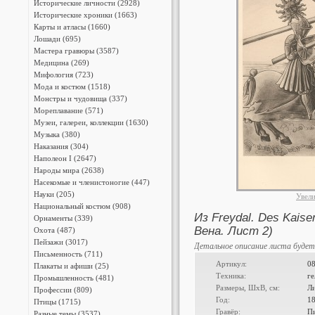
Исторические личности (2928)
Исторические хроники (1663)
Карты и атласы (1660)
Лошади (695)
Мастера гравюры (3587)
Медицина (269)
Мифология (723)
Мода и костюм (1518)
Монстры и чудовища (337)
Мореплавание (571)
Музеи, галереи, коллекции (1630)
Музыка (380)
Наказания (304)
Наполеон I (2647)
Народы мира (2638)
Насекомые и членистоногие (447)
Науки (205)
Увел
Национальный костюм (908)
Из Freydal. Des Kaise
Орнаменты (339)
Вена. Лист 2)
Охота (487)
Пейзажи (3017)
Детальное описание листа будет
Письменность (711)
Артикул:
0
Плакаты и афиши (25)
Техника:
г
Промышленность (481)
Размеры, ШxВ, см:
Ли
Профессии (809)
Год:
1
Птицы (1715)
Гравёр:
Пи
Разные темы (3537)