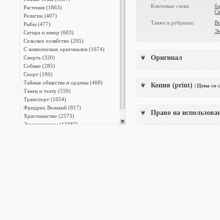
Ключевые слова:
ба
Растения (1863)
С
Религии (407)
Также в рубриках:
Во
Рыбы (477)
Э
Сатира и юмор (603)
Сельское хозяйство (205)
С живописных оригиналов (1674)
Оригинал
Смерть (320)
Собаки (285)
Спорт (180)
Тайные общества и ордены (468)
Копия (print)
| Цена со
Танец и театр (559)
Транспорт (1054)
Фридрих Великий (817)
Право на использова
Христианство (2573)
Энциклопедии (13387)
Японская фотография (140)