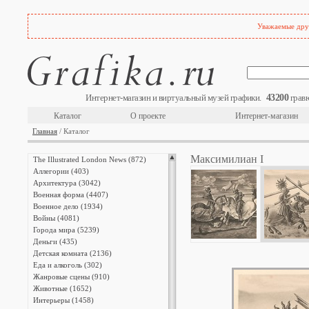
Уважаемые друз
43200
Интернет-магазин и виртуальный музей графики.
гравю
Каталог
О проекте
Интернет-магазин
Главная
/ Каталог
Максимилиан I
The Illustrated London News (872)
Аллегории (403)
Архитектура (3042)
Военная форма (4407)
Военное дело (1934)
Войны (4081)
Города мира (5239)
Деньги (435)
Детская комната (2136)
Еда и алкоголь (302)
Жанровые сцены (910)
Животные (1652)
Интерьеры (1458)