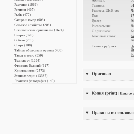
Артикул:
0
Растения (1863)
Техника:
о
Религии (407)
Размеры, ШxВ, см:
Ли
Рыбы (477)
Год:
1
Сатира и юмор (603)
Гравёр:
Э
Сельское хозяйство (205)
Рисовальщик:
Ли
С живописных оригиналов (1674)
С оригинала:
К
Смерть (320)
Ключевые слова:
Ба
ка
Собаки (285)
Спорт (180)
Также в рубриках:
Э
И
Тайные общества и ордены (468)
Р
Танец и театр (559)
Транспорт (1054)
Фридрих Великий (817)
Христианство (2573)
Оригинал
Энциклопедии (13387)
Японская фотография (140)
Копия (print)
| Цена со
Право на использова