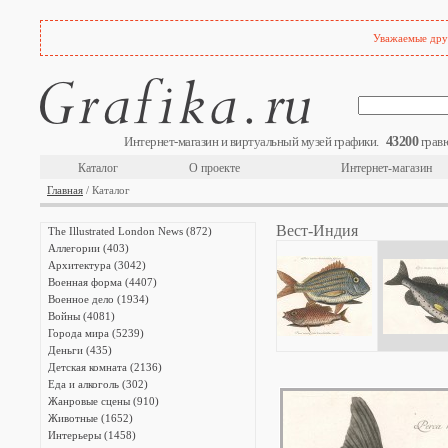
Уважаемые друз
43200
Интернет-магазин и виртуальный музей графики.
гравю
Каталог
О проекте
Интернет-магазин
Главная
/ Каталог
Вест-Индия
The Illustrated London News (872)
Аллегории (403)
Архитектура (3042)
Военная форма (4407)
Военное дело (1934)
Войны (4081)
Города мира (5239)
Деньги (435)
Детская комната (2136)
Еда и алкоголь (302)
Жанровые сцены (910)
Животные (1652)
Интерьеры (1458)