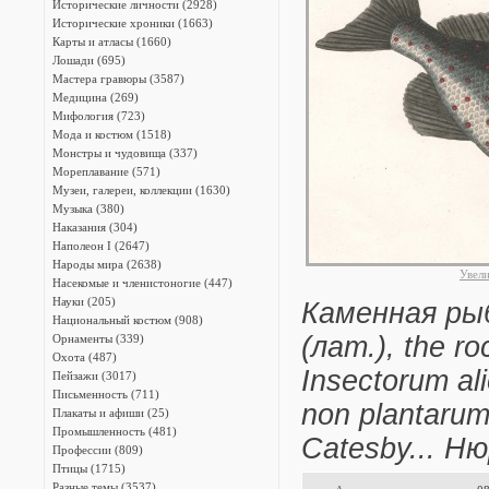
Исторические личности (2928)
Исторические хроники (1663)
Карты и атласы (1660)
Лошади (695)
Мастера гравюры (3587)
Медицина (269)
Мифология (723)
Мода и костюм (1518)
Монстры и чудовища (337)
Мореплавание (571)
Музеи, галереи, коллекции (1630)
Музыка (380)
Наказания (304)
Наполеон I (2647)
Народы мира (2638)
Увел
Насекомые и членистоногие (447)
Науки (205)
Каменная рыб
Национальный костюм (908)
(лат.), the ro
Орнаменты (339)
Охота (487)
Insectorum al
Пейзажи (3017)
Письменность (711)
non plantaru
Плакаты и афиши (25)
Промышленность (481)
Catesby... Ню
Профессии (809)
Птицы (1715)
Разные темы (3537)