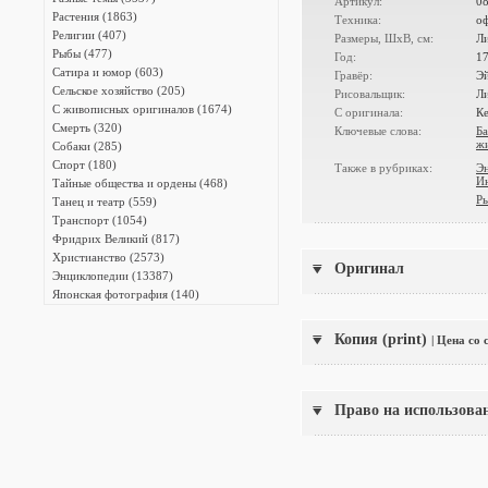
Артикул:
0
Растения (1863)
Техника:
о
Религии (407)
Размеры, ШxВ, см:
Ли
Рыбы (477)
Год:
1
Сатира и юмор (603)
Гравёр:
Э
Сельское хозяйство (205)
Рисовальщик:
Ли
С живописных оригиналов (1674)
С оригинала:
К
Смерть (320)
Ключевые слова:
Ба
ж
Собаки (285)
Спорт (180)
Также в рубриках:
Э
И
Тайные общества и ордены (468)
Р
Танец и театр (559)
Транспорт (1054)
Фридрих Великий (817)
Христианство (2573)
Оригинал
Энциклопедии (13387)
Японская фотография (140)
Копия (print)
| Цена со
Право на использова