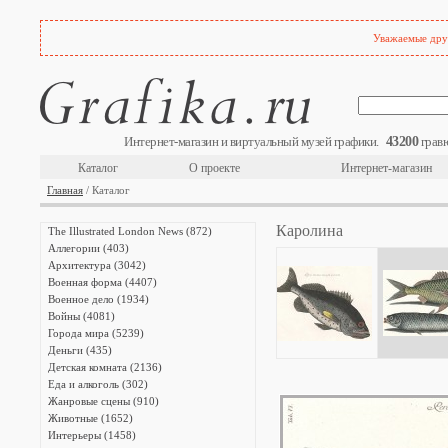
Уважаемые друз
43200
Интернет-магазин и виртуальный музей графики.
гравю
Каталог
О проекте
Интернет-магазин
Главная
/ Каталог
Каролина
The Illustrated London News (872)
Аллегории (403)
Архитектура (3042)
Военная форма (4407)
Военное дело (1934)
Войны (4081)
Города мира (5239)
Деньги (435)
Детская комната (2136)
Еда и алкоголь (302)
Жанровые сцены (910)
Животные (1652)
Интерьеры (1458)