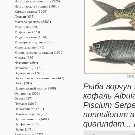
Исторические личности (2928)
Исторические хроники (1663)
Карты и атласы (1660)
Лошади (695)
Мастера гравюры (3587)
Медицина (269)
Мифология (723)
Мода и костюм (1518)
Монстры и чудовища (337)
Мореплавание (571)
Музеи, галереи, коллекции (1630)
Музыка (380)
Наказания (304)
Наполеон I (2647)
Народы мира (2638)
Увел
Насекомые и членистоногие (447)
Науки (205)
Рыба ворчун P
Национальный костюм (908)
кефаль Albula
Орнаменты (339)
Охота (487)
Piscium Serp
Пейзажи (3017)
Письменность (711)
nonnullorum a
Плакаты и афиши (25)
Промышленность (481)
quarundam... 
Профессии (809)
Птицы (1715)
Разные темы (3537)