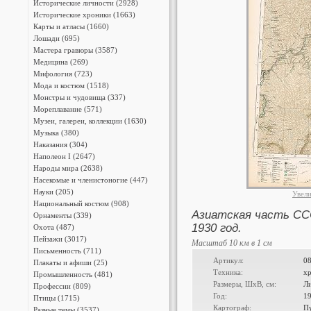
Исторические личности (2928)
Исторические хроники (1663)
Карты и атласы (1660)
Лошади (695)
Мастера гравюры (3587)
Медицина (269)
Мифология (723)
Мода и костюм (1518)
Монстры и чудовища (337)
Мореплавание (571)
Музеи, галереи, коллекции (1630)
Музыка (380)
Наказания (304)
Наполеон I (2647)
Народы мира (2638)
Насекомые и членистоногие (447)
Науки (205)
Увел
Национальный костюм (908)
Азиатская часть ССС
Орнаменты (339)
1930 год.
Охота (487)
Пейзажи (3017)
Масштаб 10 км в 1 см
Письменность (711)
Артикул:
0
Плакаты и афиши (25)
Техника:
х
Промышленность (481)
Размеры, ШxВ, см:
Л
Профессии (809)
Год:
1
Птицы (1715)
Картограф:
Пу
Разные темы (3537)