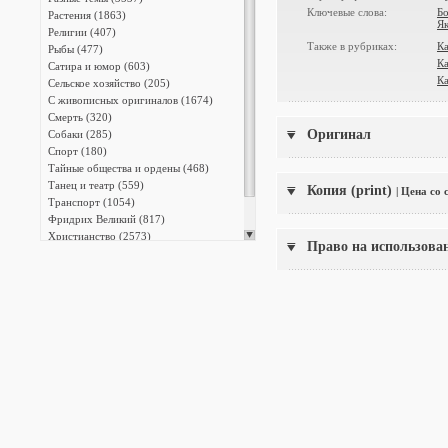
Ключевые слова:
Б
Растения (1863)
Я
Религии (407)
Также в рубриках:
Ка
Рыбы (477)
Ка
Сатира и юмор (603)
Ка
Сельское хозяйство (205)
С живописных оригиналов (1674)
Смерть (320)
Оригинал
Собаки (285)
Спорт (180)
Тайные общества и ордены (468)
Танец и театр (559)
Копия (print)
| Цена со
Транспорт (1054)
Фридрих Великий (817)
Христианство (2573)
Право на использова
Энциклопедии (13387)
Японская фотография (140)