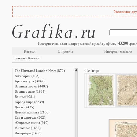
Уважаемые друз
43200
Интернет-магазин и виртуальный музей графики.
гравю
Каталог
О проекте
Интернет-магазин
Главная
/ Каталог
Сибирь
The Illustrated London News (872)
Аллегории (403)
Архитектура (3042)
Военная форма (4407)
Военное дело (1934)
Войны (4081)
Города мира (5239)
Деньги (435)
Детская комната (2136)
Еда и алкоголь (302)
Жанровые сцены (910)
Животные (1652)
Интерьеры (1458)