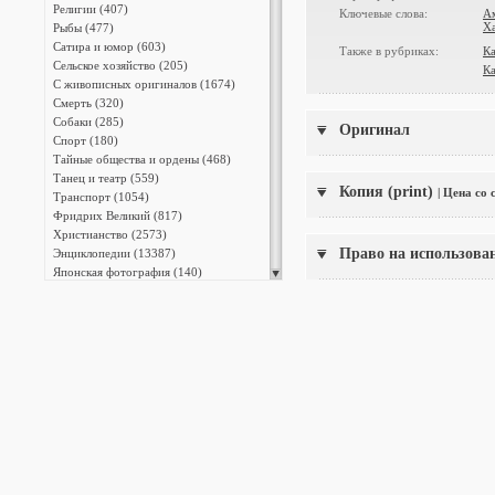
Религии (407)
Ключевые слова:
А
Ха
Рыбы (477)
Сатира и юмор (603)
Также в рубриках:
Ка
Сельское хозяйство (205)
Ка
С живописных оригиналов (1674)
Смерть (320)
Собаки (285)
Оригинал
Спорт (180)
Тайные общества и ордены (468)
Танец и театр (559)
Копия (print)
| Цена со
Транспорт (1054)
Фридрих Великий (817)
Христианство (2573)
Право на использова
Энциклопедии (13387)
Японская фотография (140)