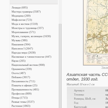
Лошади (695)
Мастера гравюры (3587)
Медицина (269)
Мифология (723)
Мода и костюм (1518)
Монстры и чудовища (337)
Мореплавание (571)
Музеи, галереи, коллекции (1630)
Музыка (380)
Наказания (304)
Наполеон I (2647)
Народы мира (2638)
Насекомые и членистоногие (447)
Науки (205)
Национальный костюм (908)
Увел
Орнаменты (339)
Охота (487)
Азиатская часть ССС
Пейзажи (3017)
отдел, 1930 год.
Письменность (711)
Масштаб 10 км в 1 см
Плакаты и афиши (25)
Промышленность (481)
Артикул:
0
Профессии (809)
Техника:
х
Птицы (1715)
Размеры, ШxВ, см:
Л
Разные темы (3537)
Год:
1
Растения (1863)
Картограф:
не