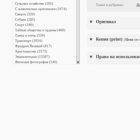
Сельское хозяйство (205)
Также в рубриках:
Ж
С живописных оригиналов (1674)
Смерть (320)
Собаки (285)
Оригинал
Спорт (180)
Тайные общества и ордены (468)
Танец и театр (559)
Копия (print)
| Цена со
Транспорт (1054)
Фридрих Великий (817)
Христианство (2573)
Право на использова
Энциклопедии (13387)
Японская фотография (140)