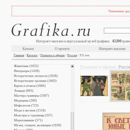
Уважаемые друз
The Illustrated London News (872)
Аллегории (403)
Архитектура (3042)
Военная форма (4407)
Военное дело (1934)
Войны (4081)
43200
Интернет-магазин и виртуальный музей графики.
гравю
Города мира (5239)
Деньги (435)
Каталог
О проекте
Интернет-магазин
Детская комната (2136)
Главная
/
Каталог
/
Плакаты и афиши
/
Россия
/ XX век
Еда и алкоголь (302)
Жанровые сцены (910)
Животные (1652)
Плакаты и афиши,
Росси
Интерьеры (1458)
Исторические личности (2928)
Исторические хроники (1663)
Карты и атласы (1660)
Лошади (695)
Мастера гравюры (3587)
Медицина (269)
Мифология (723)
Мода и костюм (1518)
Монстры и чудовища (337)
Мореплавание (571)
Музеи, галереи, коллекции (1630)