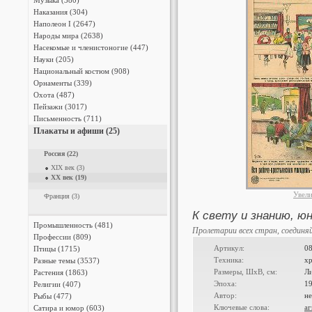
Музыка (380)
Наказания (304)
Наполеон I (2647)
Народы мира (2638)
Насекомые и членистоногие (447)
Науки (205)
Национальный костюм (908)
Орнаменты (339)
Охота (487)
Пейзажи (3017)
Письменность (711)
Плакаты и афиши (25)
Россия (22)
XIX век (3)
XX век (19)
Увел
Франция (3)
К свету и знанию, ю
Промышленность (481)
Пролетарии всех стран, соединя
Профессии (809)
Артикул:
0
Птицы (1715)
Техника:
х
Разные темы (3537)
Размеры, ШxВ, см:
Л
Растения (1863)
Эпоха:
19
Религии (407)
Автор:
не
Рыбы (477)
Ключевые слова:
аг
Сатира и юмор (603)