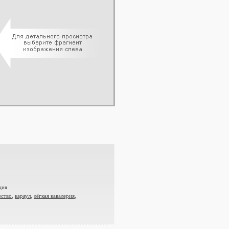
ция
ество
,
караул
,
лёгкая кавалерия
,