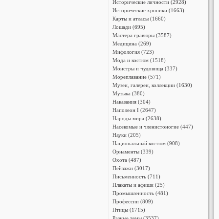
Исторические личности (2928)
Исторические хроники (1663)
Карты и атласы (1660)
Лошади (695)
Мастера гравюры (3587)
Медицина (269)
Мифология (723)
Мода и костюм (1518)
Монстры и чудовища (337)
Мореплавание (571)
Музеи, галереи, коллекции (1630)
Музыка (380)
Наказания (304)
Наполеон I (2647)
Народы мира (2638)
Насекомые и членистоногие (447)
Науки (205)
Национальный костюм (908)
Орнаменты (339)
Охота (487)
Пейзажи (3017)
Письменность (711)
Плакаты и афиши (25)
Промышленность (481)
Профессии (809)
Птицы (1715)
Разные темы (3537)