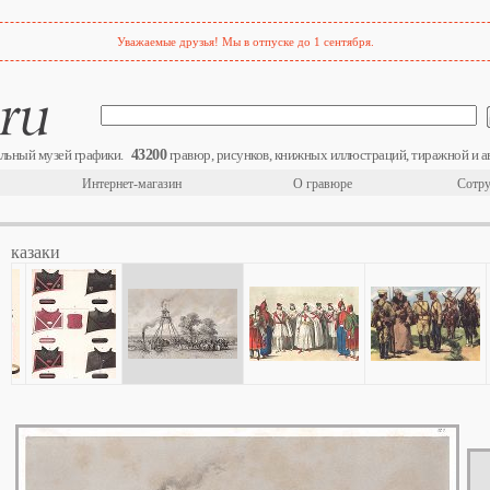
Уважаемые друзья! Мы в отпуске до 1 сентября.
43200
льный музей графики.
гравюр, рисунков, книжных иллюстраций, тиражной и а
Интернет-магазин
О гравюре
Сотру
казаки