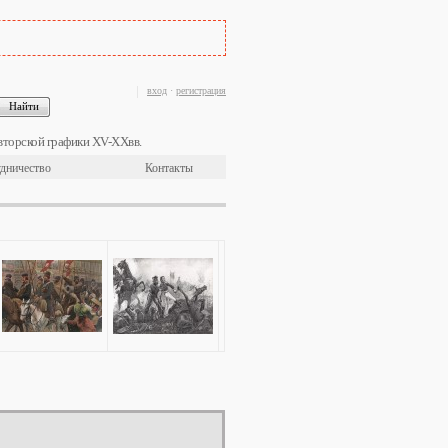
вход
·
регистрация
вторской графики XV-XXвв.
дничество
Контакты