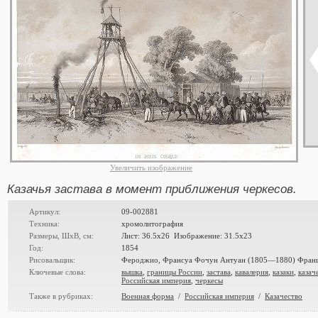
Увеличить изображение
Казачья застава в момент приближения черкесов.
Артикул:
09-002881
Техника:
хромолитография
Размеры, ШxВ, см:
Лист: 36.5x26 Изображение: 31.5x23
Год:
1854
Рисовальщик:
Фероджио, Франсуа Фочун Антуан (1805—1880) Фран
Ключевые слова:
вышка
,
границы России
,
застава
,
кавалерия
,
казаки
,
казач
Российская империя
,
черкесы
Также в рубриках:
Военная форма
/
Российская империя
/
Казачество