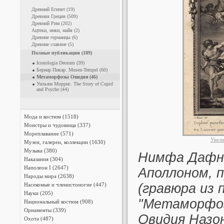
Древний Египет (19)
Древняя Греция (509)
Древний Рим (202)
Ацтеки, инки, майя (2)
Древние германцы (6)
Древние славяне (5)
Полные публикации (189)
Iconologia Deorum (39)
Бернар Пикар. Musen-Tempel (60)
Метаморфозы Овидия (46)
Уильям Моррис. The Story of Cupid
and Psyche (44)
Мода и костюм (1518)
Монстры и чудовища (337)
Мореплавание (571)
Увел
Музеи, галереи, коллекции (1630)
Музыка (380)
Нимфа Дафна
Наказания (304)
Наполеон I (2647)
Аполлоном, 
Народы мира (2638)
(гравюра из
Насекомые и членистоногие (447)
Науки (205)
"Метаморфоз
Национальный костюм (908)
Орнаменты (339)
Овидия Назон
Охота (487)