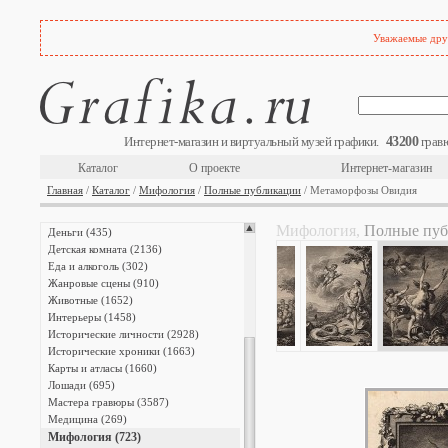
Уважаемые друз
The Illustrated London News (872)
Аллегории (403)
43200
Интернет-магазин и виртуальный музей графики.
гравю
Архитектура (3042)
Военная форма (4407)
Каталог
О проекте
Интернет-магазин
Военное дело (1934)
Главная
/
Каталог
/
Мифология
/
Полные публикации
/ Метаморфозы Овидия
Войны (4081)
Города мира (5239)
Мифология,
Полные пуб
Деньги (435)
Детская комната (2136)
Еда и алкоголь (302)
Жанровые сцены (910)
Животные (1652)
Интерьеры (1458)
Исторические личности (2928)
Исторические хроники (1663)
Карты и атласы (1660)
Лошади (695)
Мастера гравюры (3587)
Медицина (269)
Мифология (723)