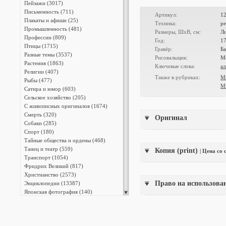
Пейзажи (3017)
Письменность (711)
Артикул:
1
Плакаты и афиши (25)
Техника:
ре
Промышленность (481)
Размеры, ШxВ, см:
Ли
Профессии (809)
Год:
1
Птицы (1715)
Гравёр:
Б
Разные темы (3537)
Рисовальщик:
М
Растения (1863)
Ключевые слова:
ал
Религии (407)
Также в рубриках:
М
Рыбы (477)
М
Сатира и юмор (603)
Сельское хозяйство (205)
С живописных оригиналов (1674)
Смерть (320)
Оригинал
Собаки (285)
Спорт (180)
Тайные общества и ордены (468)
Танец и театр (559)
Копия (print)
| Цена со
Транспорт (1054)
Фридрих Великий (817)
Христианство (2573)
Право на использова
Энциклопедии (13387)
Японская фотография (140)