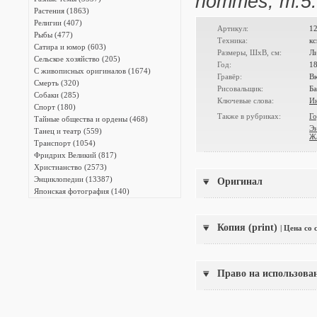
hommes, т.5.
Растения (1863)
Религии (407)
Артикул:
1
Рыбы (477)
Техника:
к
Сатира и юмор (603)
Размеры, ШxВ, см:
Л
Сельское хозяйство (205)
Год:
1
С живописных оригиналов (1674)
Гравёр:
В
Смерть (320)
Рисовальщик:
Б
Собаки (285)
Ключевые слова:
И
Спорт (180)
Также в рубриках:
Г
Тайные общества и ордены (468)
Э
Танец и театр (559)
Жа
Транспорт (1054)
Фридрих Великий (817)
Христианство (2573)
Энциклопедии (13387)
Оригинал
Японская фотография (140)
Копия (print)
| Цена со
Право на использова