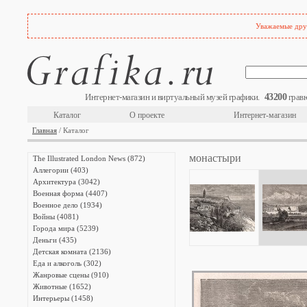
Уважаемые друз
43200
Интернет-магазин и виртуальный музей графики.
гравю
Каталог
О проекте
Интернет-магазин
Главная
/ Каталог
монастыри
The Illustrated London News (872)
Аллегории (403)
Архитектура (3042)
Военная форма (4407)
Военное дело (1934)
Войны (4081)
Города мира (5239)
Деньги (435)
Детская комната (2136)
Еда и алкоголь (302)
Жанровые сцены (910)
Животные (1652)
Интерьеры (1458)