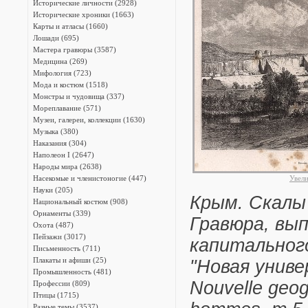
Исторические личности (2928)
Исторические хроники (1663)
Карты и атласы (1660)
Лошади (695)
Мастера гравюры (3587)
Медицина (269)
Мифология (723)
Мода и костюм (1518)
Монстры и чудовища (337)
Мореплавание (571)
Музеи, галереи, коллекции (1630)
Музыка (380)
Наказания (304)
Наполеон I (2647)
Народы мира (2638)
Насекомые и членистоногие (447)
Увел
Науки (205)
Крым. Скалы
Национальный костюм (908)
Орнаменты (339)
Гравюра, вы
Охота (487)
Пейзажи (3017)
капитальног
Письменность (711)
Плакаты и афиши (25)
"Новая униве
Промышленность (481)
Nouvelle geogr
Профессии (809)
Птицы (1715)
Разные темы (3537)