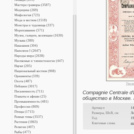
Мастера гравюры (3587)
Медицина (269)
Мифология (723)
Мода и костюм (1518)
Монстры и чудовища (337)
Мореплавание (571)
Музеи, галереи, коллекции (1630)
Музыка (380)
Наказания (304)
Наполеон I (2647)
Народы мира (2638)
Насекомые и членистоногие (447)
Науки (205)
Национальный костюм (908)
Орнаменты (339)
Охота (487)
Увел
Пейзажи (3017)
Письменность (711)
Compagnie Centrale d
Плакаты и афиши (25)
общество в Москве. 
Промышленность (481)
Профессии (809)
Артикул:
1
Птицы (1715)
Размеры, ШxВ, см:
Л
Разные темы (3537)
Год:
1
Растения (1863)
Ключевые слова:
а
Религии (407)
Рыбы (477)