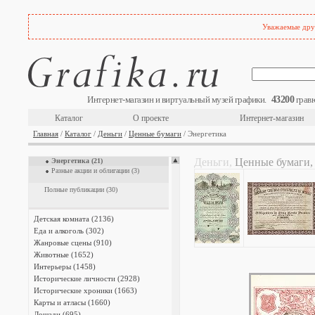
Банки (13)
Биржи и котировки (6)
Государственные и городские займы
Уважаемые друз
(228)
Машиностроение (8)
Металлургия (2)
Пиво, спички, сухари (4)
Полезные ископаемые (5)
Связь (2)
Страховые компании (6)
43200
Интернет-магазин и виртуальный музей графики.
гравю
Строительство (2)
Табак (1)
Каталог
О проекте
Интернет-магазин
Текстильная промышленность (2)
Торговля (3)
Главная
/
Каталог
/
Деньги
/
Ценные бумаги
/ Энергетика
Транспорт (12)
Химическая промышленность (3)
Деньги,
Ценные бумаги
Энергетика (21)
Разные акции и облигации (3)
Полные публикации (30)
Детская комната (2136)
Еда и алкоголь (302)
Жанровые сцены (910)
Животные (1652)
Интерьеры (1458)
Исторические личности (2928)
Исторические хроники (1663)
Карты и атласы (1660)
Лошади (695)