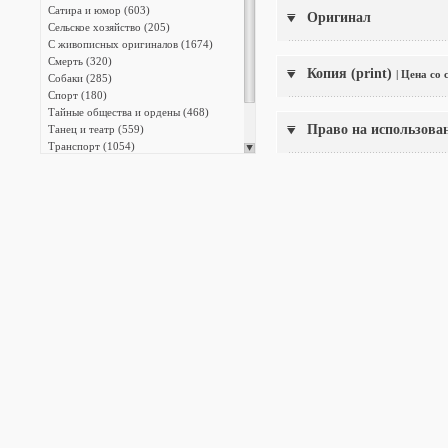
Сатира и юмор (603)
Оригинал
Сельское хозяйство (205)
С живописных оригиналов (1674)
Смерть (320)
Копия (print)
| Цена со
Собаки (285)
Спорт (180)
Тайные общества и ордены (468)
Право на использова
Танец и театр (559)
Транспорт (1054)
Фридрих Великий (817)
Христианство (2573)
Энциклопедии (13387)
Японская фотография (140)