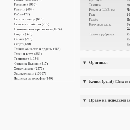
Растения (1863)
Техника:
гр
Религии (407)
Размеры, ШxВ, см:
Л
Рыбы (477)
Год:
1
Сатира и юмор (603)
Гравёр:
Не
Сельское хозяйство (205)
Ключевые слова:
Ба
М
С живописных оригиналов (1674)
Смерть (320)
Также в рубриках:
Ка
Собаки (285)
Ка
Спорт (180)
Ка
Тайные общества и ордены (468)
Танец и театр (559)
Транспорт (1054)
Оригинал
Фридрих Великий (817)
Христианство (2573)
Энциклопедии (13387)
Японская фотография (140)
Копия (print)
| Цена со
Право на использова