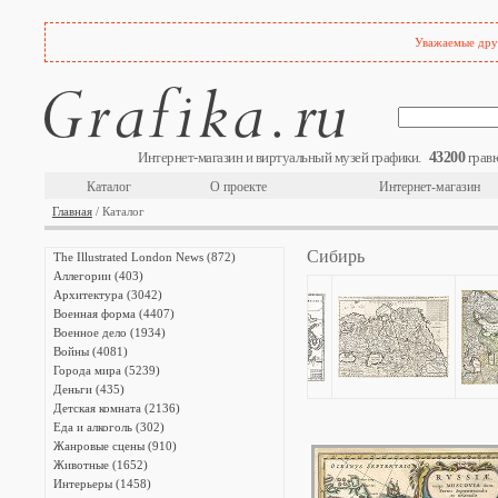
Уважаемые друз
43200
Интернет-магазин и виртуальный музей графики.
гравю
Каталог
О проекте
Интернет-магазин
Главная
/ Каталог
Сибирь
The Illustrated London News (872)
Аллегории (403)
Архитектура (3042)
Военная форма (4407)
Военное дело (1934)
Войны (4081)
Города мира (5239)
Деньги (435)
Детская комната (2136)
Еда и алкоголь (302)
Жанровые сцены (910)
Животные (1652)
Интерьеры (1458)