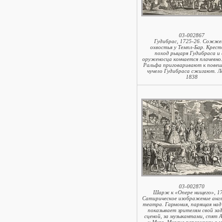
03-002867
Гудибрас, 1725-26. Сожже
охвостья у Темпл-Бар. Крес
поход рыцаря Гудибраса и 
оруженосца кончается плачевно
Ральфа приговаривают к повеш
чучело Гудибраса сжигают. Л
1838
03-002870
Шарж к «Опере нищего», 17
Сатирическое изображение англ
театра. Гармония, парящая над
показывает зрителям свой за
сценой, за музыкантами, спят 