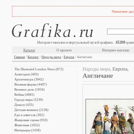
Уважаемые друз
43200
Интернет-магазин и виртуальный музей графики.
гравю
Каталог
О проекте
Интернет-магазин
Главная
/
Каталог
/
Народы мира
/
Европа
/ Англичане
Народы мира,
Европа,
The Illustrated London News (872)
Англичане
Аллегории (403)
Архитектура (3042)
Военная форма (4407)
Военное дело (1934)
Войны (4081)
Города мира (5239)
Деньги (435)
Детская комната (2136)
Еда и алкоголь (302)
Жанровые сцены (910)
Животные (1652)
Интерьеры (1458)