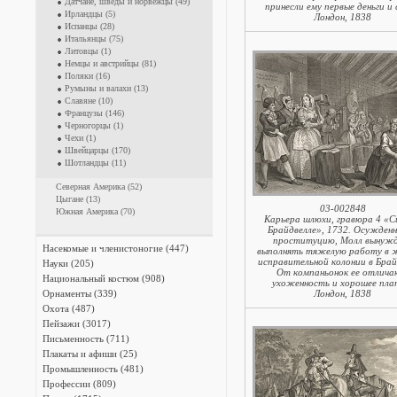
Датчане, шведы и норвежцы (49)
принесли ему первые деньги и 
Ирландцы (5)
Лондон, 1838
Испанцы (28)
Итальянцы (75)
Литовцы (1)
Немцы и австрийцы (81)
Поляки (16)
Румыны и валахи (13)
Славяне (10)
Французы (146)
Черногорцы (1)
Чехи (1)
Швейцарцы (170)
Шотландцы (11)
Северная Америка (52)
Цыгане (13)
03-002848
Южная Америка (70)
Карьера шлюхи, гравюра 4 «С
Брайдвелле», 1732. Осужденн
проституцию, Молл вынужд
Насекомые и членистоногие (447)
выполнять тяжелую работу в 
исправительной колонии в Брай
Науки (205)
От компаньонок ее отлич
Национальный костюм (908)
ухоженность и хорошее пла
Орнаменты (339)
Лондон, 1838
Охота (487)
Пейзажи (3017)
Письменность (711)
Плакаты и афиши (25)
Промышленность (481)
Профессии (809)