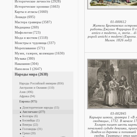
Исторические личности (2928)
Исторические хроники (1663)
Карты и атласы (1660)
Лошади (695)
01-000612
Мастера гравюры (3587)
Жители Британских острово
Медицина (269)
работы Джулио Феррарио Il c
Мифология (723)
antico e moderno, o, storia... di t
popoli antichi e moderni (Европа.
Мода и костюм (1518)
Милан. 1826 год))
Монстры и чудовища (337)
Мореплавание (571)
Музеи, галереи, коллекции (1630)
Музыка (380)
Наказания (304)
Наполеон I (2647)
Народы мира (2638)
Народы Российской империи (856)
Австралия и Океания (110)
Азия (496)
Африка (94)
Европа (975)
Доисторические народы (15)
Англичане (277)
03-002845
Болгары (6)
Карьера шлюхи, гравюра 1 «В 
Боснийцы (1)
сводницы», 1732. В начале 1
Хогарт пишет шесть карти
Венгры (22)
печальной судьбе девушки, прие
Голландцы (31)
Лондон из деревни и попавшей 
Греки (20)
сводни. Гравюры с этих ка