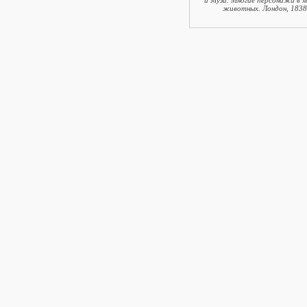
и Муза. Многие персонажи в 
животных. Лондон, 1838