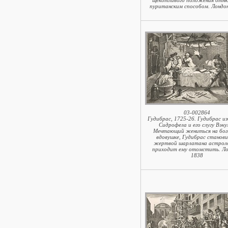
щекотливого положения отню
пуританским способом. Лондон
03-002864
Гудибрас, 1725-26. Гудибрас и
Сидрофела и его слугу Вэку
Мечтающий жениться на бо
вдовушке, Гудибрас станов
жертвой шарлатана астроло
приходит ему отомстить. Ло
1838