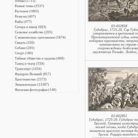
Птицы (1715)
Разные темы (3537)
Растения (1863)
Религии (407)
Рыбы (477)
03-002858
Сатира и юмор (603)
Гудибрас, 1725-26. Сэр Гуди
Сельское хозяйство (205)
отправляется в крестовый п
Пресвитерианский судья, отч
С живописных оригиналов (1674)
поборник пуританства, направл
Смерть (320)
путешествие по стране 
Собаки (285)
сопровождении безбожни
оруженосца Ральфо. Лондон,
Спорт (180)
Тайные общества и ордены (468)
Танец и театр (559)
Транспорт (1054)
Фридрих Великий (817)
Христианство (2573)
Энциклопедии (13387)
Японская фотография (140)
03-002861
Гудибрас, 1725-26. Гудибрас п
Труллой. Гравюра иллюстри
эпизод поэмы, когда Гудибр
захватила врасплох местная б
Трулла. Рыцарь выходит 