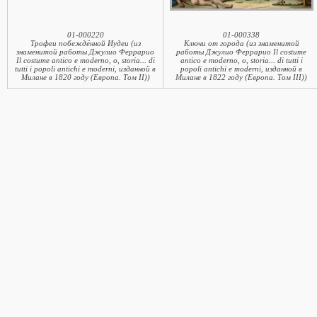
01-000220
01-000338
Трофеи побеждённой Иудеи (из
Ключи от города (из знаменитой
знаменитой работы Джулио Феррарио
работы Джулио Феррарио Il costume
Il costume antico e moderno, o, storia... di
antico e moderno, o, storia... di tutti i
tutti i popoli antichi e moderni, изданной в
popoli antichi e moderni, изданной в
Милане в 1820 году (Европа. Том II))
Милане в 1822 году (Европа. Том III))