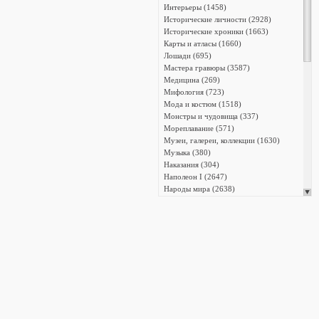
Интерьеры (1458)
Исторические личности (2928)
Исторические хроники (1663)
Карты и атласы (1660)
Лошади (695)
Мастера гравюры (3587)
Медицина (269)
Мифология (723)
Мода и костюм (1518)
Монстры и чудовища (337)
Мореплавание (571)
Музеи, галереи, коллекции (1630)
Музыка (380)
Наказания (304)
Наполеон I (2647)
Народы мира (2638)
Насекомые и членистоногие (447)
Науки (205)
Национальный костюм (908)
Орнаменты (339)
Охота (487)
Пейзажи (3017)
Письменность (711)
Плакаты и афиши (25)
Промышленность (481)
Профессии (809)