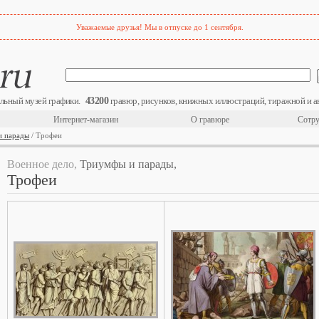
Уважаемые друзья! Мы в отпуске до 1 сентября.
43200
льный музей графики.
гравюр, рисунков, книжных иллюстраций, тиражной и а
Интернет-магазин
О гравюре
Сотру
и парады
/ Трофеи
Военное дело,
Триумфы и парады,
Трофеи