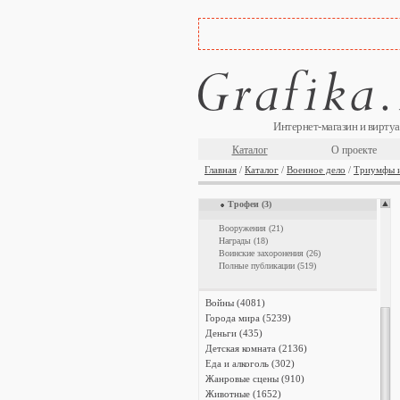
Военное дело (1934)
Артиллерия (220)
Боевые порядки (77)
Оружие и доспехи (673)
Рыцарство (342)
Фортификация (135)
Штандарты и знамёна (201)
Триумфы и парады (50)
Интернет-магазин и виртуа
Российская империя (12)
Древний мир (5)
Каталог
О проекте
Античность (5)
Эпоха Возрождения (3)
Главная
/
Каталог
/
Военное дело
/
Триумфы 
XIX век (21)
XX век (2)
Трофеи (3)
Вооружения (21)
Награды (18)
Воинские захоронения (26)
Полные публикации (519)
Войны (4081)
Города мира (5239)
Деньги (435)
Детская комната (2136)
Еда и алкоголь (302)
Жанровые сцены (910)
Животные (1652)