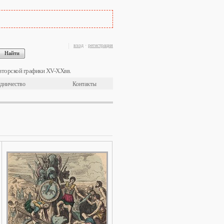
вход
·
регистрация
вторской графики XV-XXвв.
дничество
Контакты