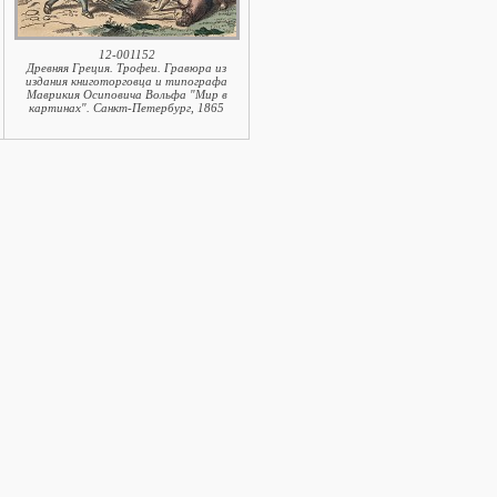
12-001152
Древняя Греция. Трофеи. Гравюра из
издания книготорговца и типографа
Маврикия Осиповича Вольфа "Мир в
картинах". Санкт-Петербург, 1865