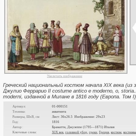
Увеличить изображение
Греческий национальный костюм начала XIX века (из
Джулио Феррарио Il costume antico e moderno, o, storia... d
moderni, изданной в Милане в 1816 году (Европа. Том I)
Артикул:
01-000151
Техника:
акватинта
Размеры, ШxВ, см:
Лист: 36x26.5 Изображение: 29x23
Год:
1816
Автор:
Браматти, Джузеппе (1795—1871) Италия
Ключевые слова:
XIX век
,
головной убор
,
греки
,
Греция
,
костюм
,
костюмы