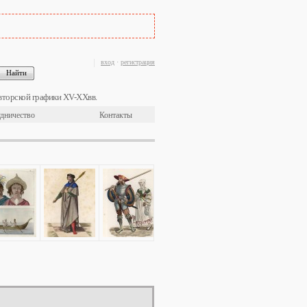
вход
·
регистрация
вторской графики XV-XXвв.
дничество
Контакты