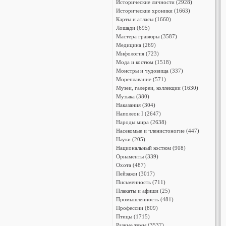
Исторические личности (2928)
Исторические хроники (1663)
Карты и атласы (1660)
Лошади (695)
Мастера гравюры (3587)
Медицина (269)
Мифология (723)
Мода и костюм (1518)
Монстры и чудовища (337)
Мореплавание (571)
Музеи, галереи, коллекции (1630)
Музыка (380)
Наказания (304)
Наполеон I (2647)
Народы мира (2638)
Насекомые и членистоногие (447)
Науки (205)
Национальный костюм (908)
Орнаменты (339)
Охота (487)
Пейзажи (3017)
Письменность (711)
Плакаты и афиши (25)
Промышленность (481)
Профессии (809)
Птицы (1715)
Разные темы (3537)