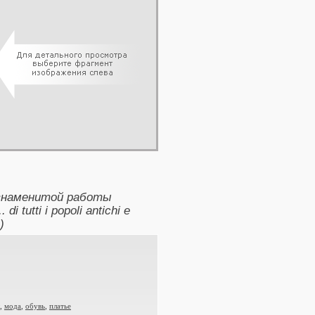
 знаменитой работы
i tutti i popoli antichi e
)
,
мода
,
обувь
,
платье