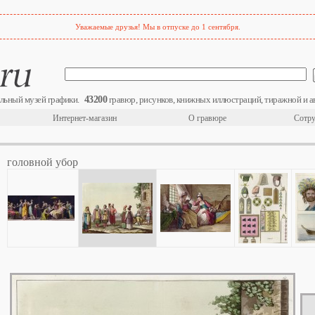
Уважаемые друзья! Мы в отпуске до 1 сентября.
43200
льный музей графики.
гравюр, рисунков, книжных иллюстраций, тиражной и а
Интернет-магазин
О гравюре
Сотру
головной убор