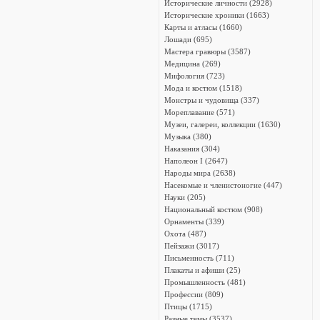
Исторические личности (2928)
Исторические хроники (1663)
Карты и атласы (1660)
Лошади (695)
Мастера гравюры (3587)
Медицина (269)
Мифология (723)
Мода и костюм (1518)
Монстры и чудовища (337)
Мореплавание (571)
Музеи, галереи, коллекции (1630)
Музыка (380)
Наказания (304)
Наполеон I (2647)
Народы мира (2638)
Насекомые и членистоногие (447)
Науки (205)
Национальный костюм (908)
Орнаменты (339)
Охота (487)
Пейзажи (3017)
Письменность (711)
Плакаты и афиши (25)
Промышленность (481)
Профессии (809)
Птицы (1715)
Разные темы (3537)