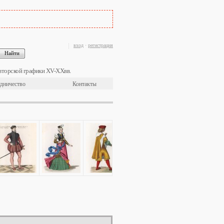
вход
·
регистрация
вторской графики XV-XXвв.
дничество
Контакты