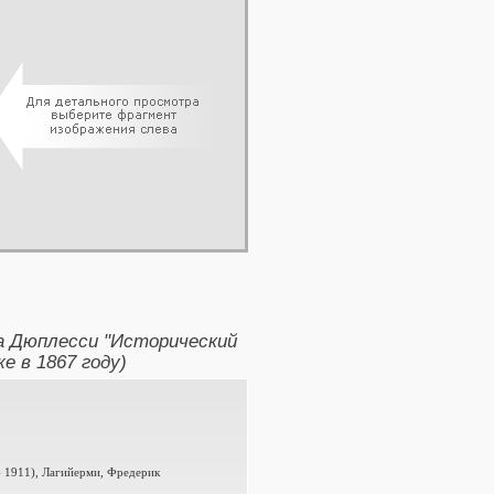
жа Дюплесси "Исторический
е в 1867 году)
- 1911), Лагийерми, Фредерик