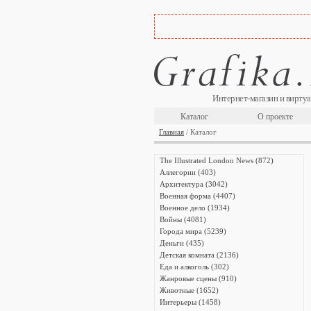
Интернет-магазин и виртуа
Каталог
О проекте
Главная
/ Каталог
The Illustrated London News (872)
Аллегории (403)
Архитектура (3042)
Военная форма (4407)
Военное дело (1934)
Войны (4081)
Города мира (5239)
Деньги (435)
Детская комната (2136)
Еда и алкоголь (302)
Жанровые сцены (910)
Животные (1652)
Интерьеры (1458)