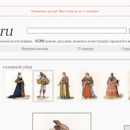
Уважаемые друзья! Мы в отпуске до 1 сентября.
43200
льный музей графики.
гравюр, рисунков, книжных иллюстраций, тиражной и а
Интернет-магазин
О гравюре
Сотру
головной убор