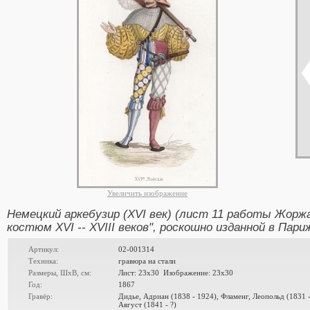
Увеличить изображение
Немецкий аркебузир (XVI век) (лист 11 работы Жор
костюм XVI -- XVIII веков", роскошно изданной в Париж
Артикул:
02-001314
Техника:
гравюра на стали
Размеры, ШxВ, см:
Лист: 23x30 Изображение: 23x30
Год:
1867
Гравёр:
Дидье, Адриан (1838 - 1924), Фламенг, Леопольд (1831 
Август (1841 - ?)