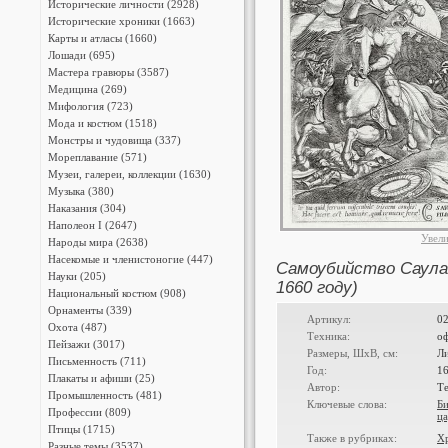
Исторические личности (2928)
Исторические хроники (1663)
Карты и атласы (1660)
Лошади (695)
Мастера гравюры (3587)
Медицина (269)
Мифология (723)
Мода и костюм (1518)
Монстры и чудовища (337)
Мореплавание (571)
Музеи, галереи, коллекции (1630)
Музыка (380)
Наказания (304)
Наполеон I (2647)
Увел
Народы мира (2638)
Насекомые и членистоногие (447)
Самоубийство Саула (
Науки (205)
1660 году)
Национальный костюм (908)
Орнаменты (339)
Артикул:
0
Охота (487)
Техника:
о
Пейзажи (3017)
Размеры, ШxВ, см:
Л
Письменность (711)
Год:
1
Плакаты и афиши (25)
Автор:
Т
Промышленность (481)
Ключевые слова:
Б
Профессии (809)
ца
Птицы (1715)
Также в рубриках:
Х
Разные темы (3537)