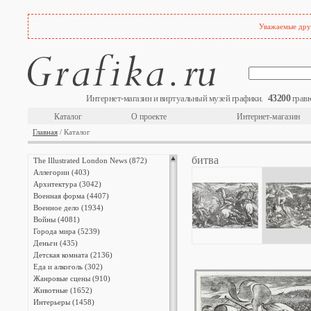
Уважаемые друз
43200
Интернет-магазин и виртуальный музей графики.
гравю
Каталог
О проекте
Интернет-магазин
Главная
/ Каталог
битва
The Illustrated London News (872)
Аллегории (403)
Архитектура (3042)
Военная форма (4407)
Военное дело (1934)
Войны (4081)
Города мира (5239)
Деньги (435)
Детская комната (2136)
Еда и алкоголь (302)
Жанровые сцены (910)
Животные (1652)
Интерьеры (1458)