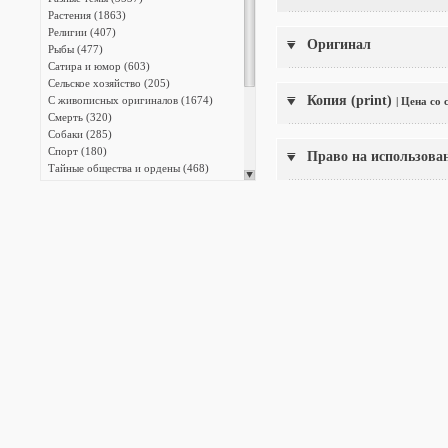
Растения (1863)
Религии (407)
Оригинал
Рыбы (477)
Сатира и юмор (603)
Сельское хозяйство (205)
Копия (print)
С живописных оригиналов (1674)
| Цена со
Смерть (320)
Собаки (285)
Спорт (180)
Право на использова
Тайные общества и ордены (468)
Танец и театр (559)
Транспорт (1054)
Фридрих Великий (817)
Христианство (2573)
Энциклопедии (13387)
Японская фотография (140)