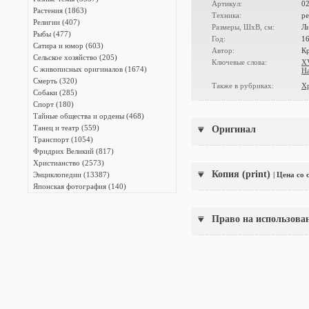
Артикул:
0
Растения (1863)
Техника:
ре
Религии (407)
Размеры, ШxВ, см:
Ли
Рыбы (477)
Год:
1
Сатира и юмор (603)
Автор:
Кр
Сельское хозяйство (205)
Ключевые слова:
XV
С живописных оригиналов (1674)
Н
Смерть (320)
Также в рубриках:
Х
Собаки (285)
Спорт (180)
Тайные общества и ордены (468)
Танец и театр (559)
Оригинал
Транспорт (1054)
Фридрих Великий (817)
Христианство (2573)
Копия (print)
Энциклопедии (13387)
| Цена со
Японская фотография (140)
Право на использова