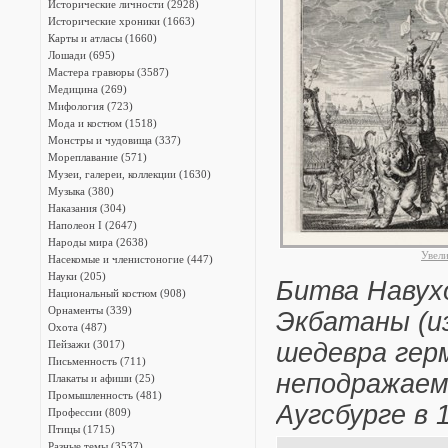
Исторические личности (2928)
Исторические хроники (1663)
Карты и атласы (1660)
Лошади (695)
Мастера гравюры (3587)
Медицина (269)
Мифология (723)
Мода и костюм (1518)
Монстры и чудовища (337)
Мореплавание (571)
Музеи, галереи, коллекции (1630)
Музыка (380)
Наказания (304)
Наполеон I (2647)
Народы мира (2638)
Увел
Насекомые и членистоногие (447)
Науки (205)
Битва Навух
Национальный костюм (908)
Орнаменты (339)
Экбатаны (из 
Охота (487)
Пейзажи (3017)
шедевра герм
Письменность (711)
неподражаем
Плакаты и афиши (25)
Промышленность (481)
Аугсбурге в 
Профессии (809)
Птицы (1715)
Разные темы (3537)