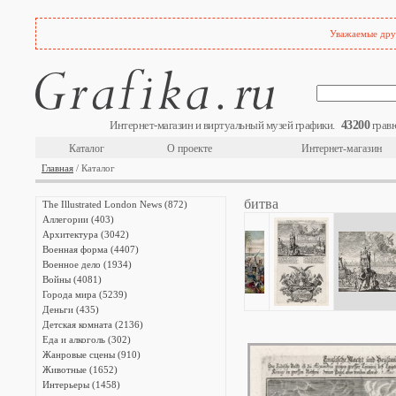
Уважаемые друз
43200
Интернет-магазин и виртуальный музей графики.
гравю
Каталог
О проекте
Интернет-магазин
Главная
/ Каталог
битва
The Illustrated London News (872)
Аллегории (403)
Архитектура (3042)
Военная форма (4407)
Военное дело (1934)
Войны (4081)
Города мира (5239)
Деньги (435)
Детская комната (2136)
Еда и алкоголь (302)
Жанровые сцены (910)
Животные (1652)
Интерьеры (1458)