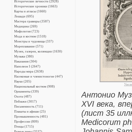
Исторические личности (2928)
Исторические хроники (1663)
Карты и атласы (1660)
Лошади (695)
Мастера гравюры (3587)
Медицина (269)
Мифология (723)
Мода и костюм (1518)
Монстры и чудовища (337)
Мореплавание (571)
Музеи, галереи, коллекции (1630)
Музыка (380)
Наказания (304)
Наполеон I (2647)
Народы мира (2638)
Насекомые и членистоногие (447)
Науки (205)
Увел
Национальный костюм (908)
Орнаменты (339)
Антонио Муза
Охота (487)
Пейзажи (3017)
XVI века, в
Письменность (711)
(лист 35 ил
Плакаты и афиши (25)
Промышленность (481)
Medicorum phi
Профессии (809)
Птицы (1715)
Johannis Sam
Разные темы (3537)