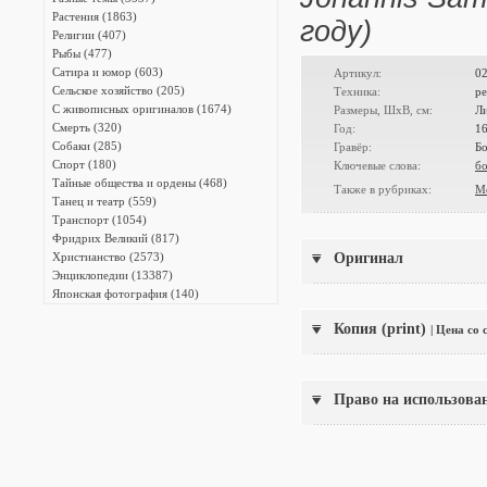
Растения (1863)
году)
Религии (407)
Рыбы (477)
Сатира и юмор (603)
Артикул:
0
Сельское хозяйство (205)
Техника:
ре
С живописных оригиналов (1674)
Размеры, ШxВ, см:
Л
Смерть (320)
Год:
1
Собаки (285)
Гравёр:
Бо
Спорт (180)
Ключевые слова:
б
Тайные общества и ордены (468)
Также в рубриках:
М
Танец и театр (559)
Транспорт (1054)
Фридрих Великий (817)
Христианство (2573)
Оригинал
Энциклопедии (13387)
Японская фотография (140)
Копия (print)
| Цена со
Право на использова