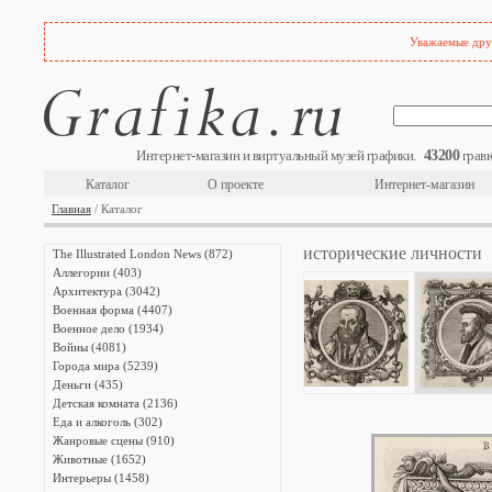
Уважаемые друз
43200
Интернет-магазин и виртуальный музей графики.
гравю
Каталог
О проекте
Интернет-магазин
Главная
/ Каталог
исторические личности
The Illustrated London News (872)
Аллегории (403)
Архитектура (3042)
Военная форма (4407)
Военное дело (1934)
Войны (4081)
Города мира (5239)
Деньги (435)
Детская комната (2136)
Еда и алкоголь (302)
Жанровые сцены (910)
Животные (1652)
Интерьеры (1458)