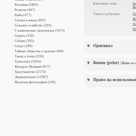
Ключевые слова:
б
Растения (1863)
Ян
Религии (407)
Также в рубриках:
О
Рыбы (477)
Ж
Сатира и юмор (603)
О
Сельское хозяйство (205)
М
С живописных оригиналов (1674)
Смерть (320)
Собаки (285)
Оригинал
Спорт (180)
Тайные общества и ордены (468)
Танец и театр (559)
Транспорт (1054)
Копия (print)
| Цена со
Фридрих Великий (817)
Христианство (2573)
Энциклопедии (13387)
Право на использова
Японская фотография (140)