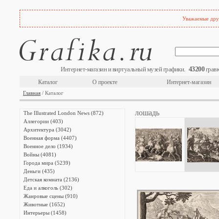
Уважаемые друз
43200
Интернет-магазин и виртуальный музей графики.
гравю
Каталог
О проекте
Интернет-магазин
Главная
/ Каталог
лошадь
The Illustrated London News (872)
Аллегории (403)
Архитектура (3042)
Военная форма (4407)
Военное дело (1934)
Войны (4081)
Города мира (5239)
Деньги (435)
Детская комната (2136)
Еда и алкоголь (302)
Жанровые сцены (910)
Животные (1652)
Интерьеры (1458)