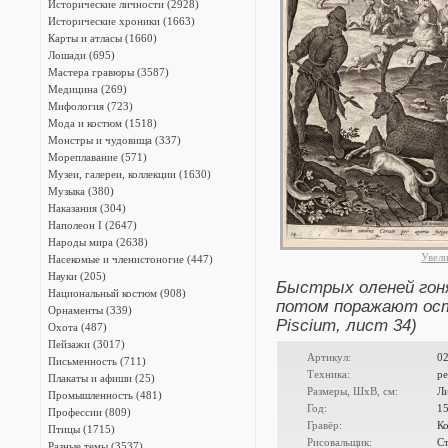
Исторические личности (2928)
Исторические хроники (1663)
Карты и атласы (1660)
Лошади (695)
Мастера гравюры (3587)
Медицина (269)
Мифология (723)
Мода и костюм (1518)
Монстры и чудовища (337)
Мореплавание (571)
Музеи, галереи, коллекции (1630)
Музыка (380)
Наказания (304)
Наполеон I (2647)
Народы мира (2638)
Увел
Насекомые и членистоногие (447)
Науки (205)
Быстрых оленей гон
Национальный костюм (908)
потом поражают остр
Орнаменты (339)
Piscium, лист 34)
Охота (487)
Пейзажи (3017)
Артикул:
0
Письменность (711)
Техника:
ре
Плакаты и афиши (25)
Размеры, ШxВ, см:
Ли
Промышленность (481)
Год:
1
Профессии (809)
Гравёр:
Ко
Птицы (1715)
Рисовальщик:
Ст
Разные темы (3537)